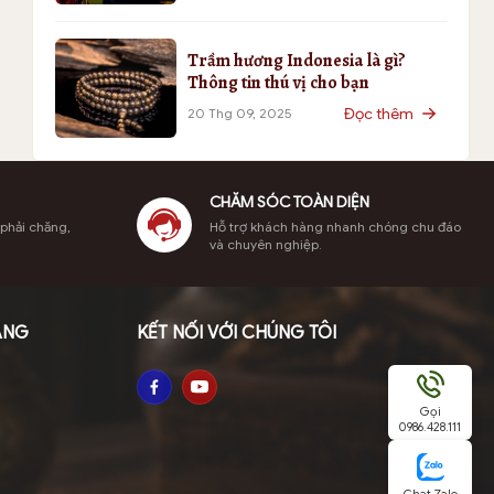
Trầm hương Indonesia là gì?
Thông tin thú vị cho bạn
Đọc thêm
20 Thg 09, 2025
CHĂM SÓC TOÀN DIỆN
 phải chăng,
Hỗ trợ khách hàng nhanh chóng chu đáo
và chuyên nghiệp.
ÀNG
KẾT NỐI VỚI CHÚNG TÔI
Gọi
0986.428.111