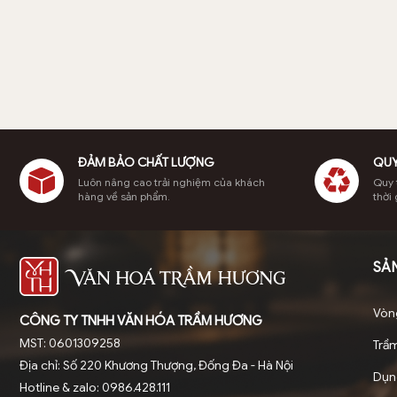
ĐẢM BẢO CHẤT LƯỢNG
QUY
Luôn nâng cao trải nghiệm của khách
Quy t
hàng về sản phẩm.
thời 
SẢ
Vòn
CÔNG TY TNHH VĂN HÓA TRẦM HƯƠNG
MST: 0601309258
Trầ
Địa chỉ: Số 220 Khương Thượng, Đống Đa - Hà Nội
Dụn
Hotline & zalo: 0986.428.111