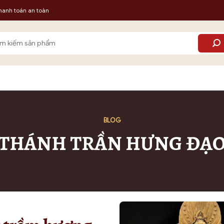
hanh toán an toàn
m:
BLOG
THÁNH TRẦN HƯNG ĐẠ