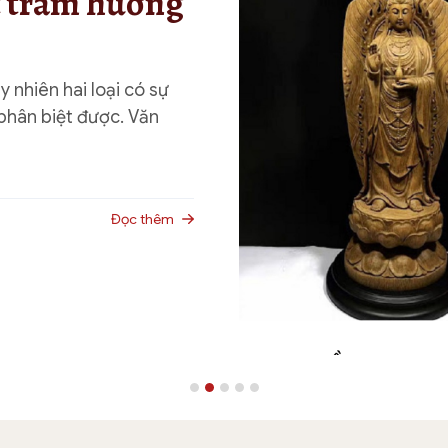
t trầm hương
y nhiên hai loại có sự
 phân biệt được. Văn
Đọc thêm