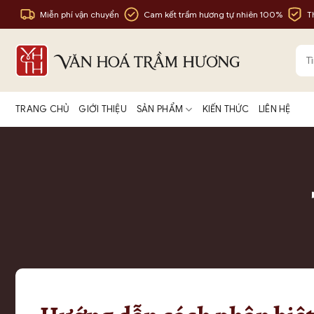
Bỏ
Miễn phí vận chuyển
Cam kết trầm hương tự nhiên 100%
T
qua
nội
Tìm
dung
kiế
TRANG CHỦ
GIỚI THIỆU
SẢN PHẨM
KIẾN THỨC
LIÊN HỆ