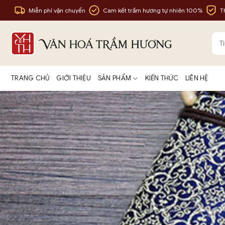
Bỏ
Miễn phí vận chuyển
Cam kết trầm hương tự nhiên 100%
T
qua
nội
Tìm
dung
kiế
TRANG CHỦ
GIỚI THIỆU
SẢN PHẨM
KIẾN THỨC
LIÊN HỆ