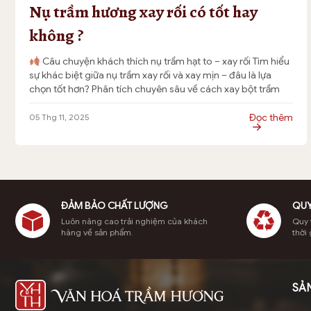
Nụ trầm hương xay rối có tốt hay
không ?
Câu chuyện khách thích nụ trầm hạt to – xay rối Tìm hiểu
sự khác biệt giữa nụ trầm xay rối và xay mịn – đâu là lựa
chọn tốt hơn? Phân tích chuyên sâu về cách xay bột trầm
hương, tỉa dác, và bí quyết giúp nụ trầm hương thủ công
cháy hết, […]
Đọc thêm
05 Thg 11, 2025
ĐẢM BẢO CHẤT LƯỢNG
QUY
Luôn nâng cao trải nghiệm của khách
Quy t
hàng về sản phẩm.
thời 
SẢ