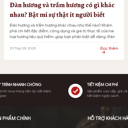
Đàn hương và trầm hương có gì khác
nhau? Bật mí sự thật ít người biết
Đàn hương và trầm hương khác nhau như thế nào? Khám
phá chi tiết đặc điểm, công dụng và giá trị thực tế của hai
loại hương liệu quý hiếm, giúp bạn phân biệt dễ dàng. Đàn
hương và trầm hương đều là những loại gỗ hương liệu quý,
thường được sử dụng trong tâm […]
Đọc thêm
23 Thg 09, 2025
 TRÌNH NHANH CHÓNG
TIẾT KIỆM CHI PHÍ
rình mua hàng tiện lợi, tiết kiệm
Sản phẩm cao cấp, giá cả
gian.
tiết kiệm ngân sách.
N PHẨM CHÍNH
HỖ TRỢ KHÁCH H