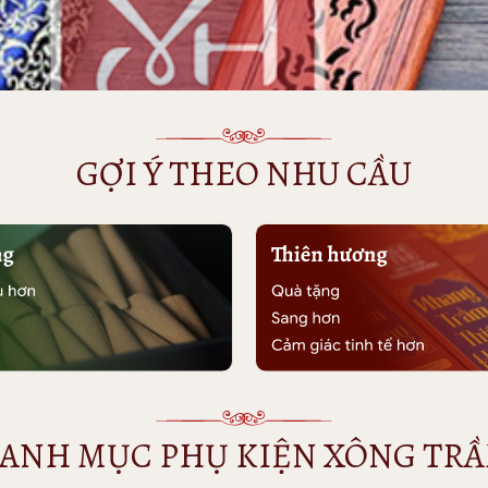
GỢI Ý THEO NHU CẦU
ANH MỤC PHỤ KIỆN XÔNG TR