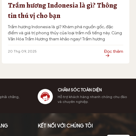
Trầm hương Indonesia là gì? Thông
tin thú vị cho bạn
Trầm hương Indonesia là gì? Khám phá nguồn gốc, đặc
điểm và giá trị phong thủy của loại trầm nổi tiếng này. Cùng
Văn Hóa Trầm Hương tham khảo ngay! Trầm hương
Indonesia, hay còn gọi là trầm Indo, là một trong những loại
gỗ quý hiếm được yêu thích nhất trên thế giới nhờ […]
Đọc thêm
20 Thg 09, 2025
CHĂM SÓC TOÀN DIỆN
 phải chăng,
Hỗ trợ khách hàng nhanh chóng chu đáo
và chuyên nghiệp.
ÀNG
KẾT NỐI VỚI CHÚNG TÔI