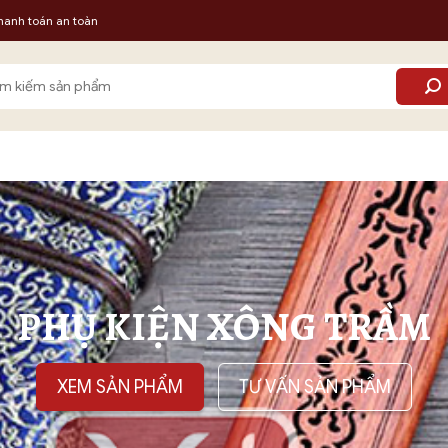
hanh toán an toàn
m:
PHỤ KIỆN XÔNG TRẦM
XEM SẢN PHẨM
TƯ VẤN SẢN PHẨM