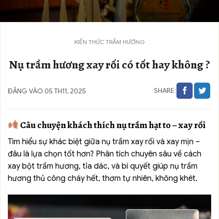
KIẾN THỨC TRẦM HƯƠNG
Nụ trầm hương xay rối có tốt hay không ?
SHARE:
ĐĂNG VÀO 05 TH11, 2025
Câu chuyện khách thích nụ trầm hạt to – xay rối
Tìm hiểu sự khác biệt giữa nụ trầm xay rối và xay mịn –
đâu là lựa chọn tốt hơn? Phân tích chuyên sâu về cách
xay bột trầm hương, tỉa dác, và bí quyết giúp nụ trầm
hương thủ công cháy hết, thơm tự nhiên, không khét.