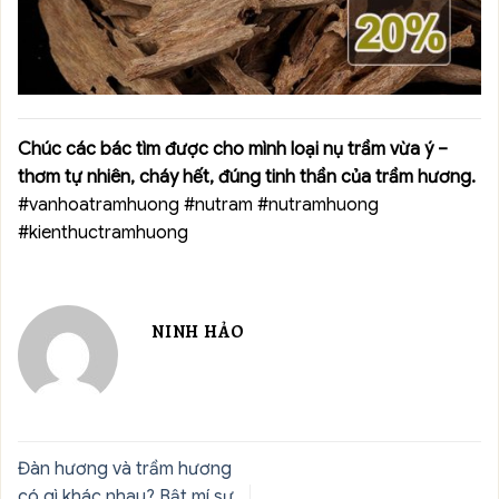
Chúc các bác tìm được cho mình loại nụ trầm vừa ý –
thơm tự nhiên, cháy hết, đúng tinh thần của trầm hương.
#vanhoatramhuong #nutram #nutramhuong
#kienthuctramhuong
NINH HẢO
Đàn hương và trầm hương
có gì khác nhau? Bật mí sự