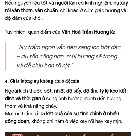
Nếu nguyên liệu tốt và người làm có kinh nghiệm,
nụ xay
rối vẫn thơm, vẫn chuẩn
, chỉ khác ở cảm giác hương và
độ đầm của khói.
Tuy nhiên, quan điểm của
Văn Hoá Trầm Hương
là:
“Nụ trầm ngon vẫn nên sàng lọc bớt dác
– dù tốn công hơn, mùi hương sẽ trong
và dễ chịu hơn rõ rệt.”
4. Chất lượng nụ không chỉ ở độ mịn
Ngoài kích thước bột,
nhiệt độ sấy, độ ẩm, tỷ lệ keo kết
dính và thời gian ủ
cũng ảnh hưởng mạnh đến hương
thơm và khả năng cháy.
Một nụ trầm tốt là
kết quả của sự tinh chỉnh ở nhiều
công đoạn
, không chỉ nằm ở việc xay rối hay xay mịn.