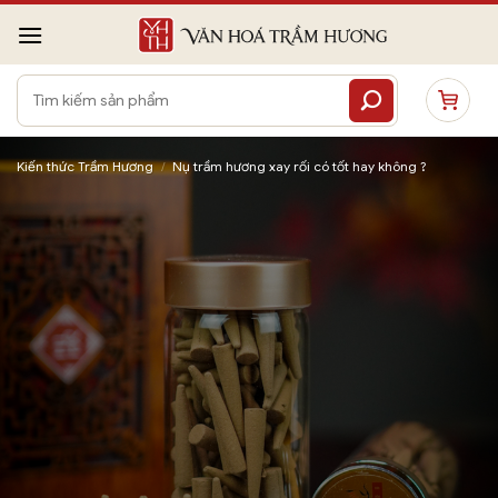
Bỏ
qua
nội
Tìm
dung
kiếm:
Kiến thức Trầm Hương
/
Nụ trầm hương xay rối có tốt hay không ?