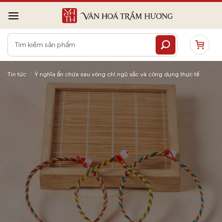
Bỏ
qua
nội
Tìm
dung
kiếm:
Tin tức
/
Ý nghĩa ẩn chứa sau vòng chỉ ngũ sắc và công dụng thực tế