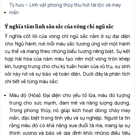
Tỳ hưu – Linh vật phong thủy thu hút tài lộc và may
mắn
Ý nghĩa tâm linh sâu sắc của vòng chỉ ngũ sắc
Ý nghĩa cốt lõi của vòng chỉ ngũ sắc nằm ở sự đại diện
cho Ngũ hành, nơi mỗi màu sắc tương ứng với một hành
cụ thể và mang theo những biểu tượng riêng biệt. Sự kết
hợp hài hòa của năm màu tạo nên một vòng tròn khép
kín, tượng trưng cho chu kỳ tuần hoàn của vũ trụ, sự sinh
sôi nảy nở và sự bảo vệ toàn diện. Dưới đây là phân tích
chi tiết về từng màu sắc:
Màu đỏ (Hỏa): Đại diện cho yếu tố lửa, màu đỏ tượng
trưng cho sức mạnh, đam mê và năng lượng dương.
Trong phong thủy, nó giúp kích hoạt dòng chảy may
mắn, đặc biệt trong tình yêu và sự nghiệp. Người ta tin
rằng màu đỏ có khả năng xua đuổi tà ma, mang lại sự
thịnh vượng và bảo vệ gia đình khỏi những điều tiêu