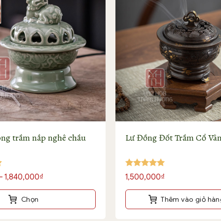
ông trầm nắp nghê chầu
Lư Đồng Đốt Trầm Cổ Vâ
Được xếp
Khoảng
–
1,840,000
₫
1,500,000
₫
hạng
5
5
giá:
sao
từ
Chọn
Thêm vào giỏ hàn
490,000₫
đến