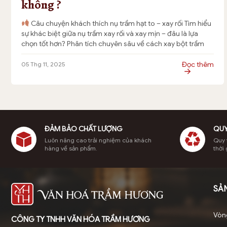
không ?
Câu chuyện khách thích nụ trầm hạt to – xay rối Tìm hiểu
sự khác biệt giữa nụ trầm xay rối và xay mịn – đâu là lựa
chọn tốt hơn? Phân tích chuyên sâu về cách xay bột trầm
hương, tỉa dác, và bí quyết giúp nụ trầm hương thủ công
cháy hết, […]
Đọc thêm
05 Thg 11, 2025
ĐẢM BẢO CHẤT LƯỢNG
QUY
Luôn nâng cao trải nghiệm của khách
Quy t
hàng về sản phẩm.
thời 
SẢ
Vòn
CÔNG TY TNHH VĂN HÓA TRẦM HƯƠNG