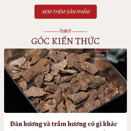
1,840,000₫
GÓC KIẾN THỨC
Đàn hương và trầm hương có gì khác