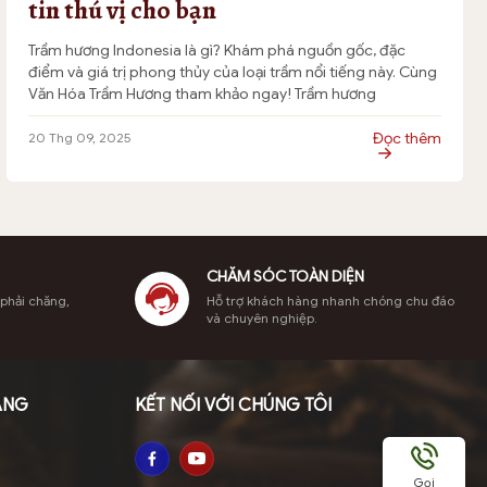
tin thú vị cho bạn
Trầm hương Indonesia là gì? Khám phá nguồn gốc, đặc
điểm và giá trị phong thủy của loại trầm nổi tiếng này. Cùng
Văn Hóa Trầm Hương tham khảo ngay! Trầm hương
Indonesia, hay còn gọi là trầm Indo, là một trong những loại
gỗ quý hiếm được yêu thích nhất trên thế giới nhờ […]
Đọc thêm
20 Thg 09, 2025
CHĂM SÓC TOÀN DIỆN
 phải chăng,
Hỗ trợ khách hàng nhanh chóng chu đáo
và chuyên nghiệp.
ÀNG
KẾT NỐI VỚI CHÚNG TÔI
Gọi