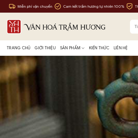
Bỏ
Miễn phí vận chuyển
Cam kết trầm hương tự nhiên 100%
T
qua
nội
Tìm
dung
kiế
TRANG CHỦ
GIỚI THIỆU
SẢN PHẨM
KIẾN THỨC
LIÊN HỆ