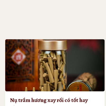
phẩm
này
có
nhiều
biến
thể.
Các
tùy
chọn
có
thể
được
chọn
trên
trang
sản
phẩm
Nụ trầm hương xay rối có tốt hay