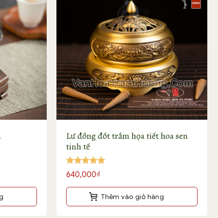
biến
thể.
Các
tùy
chọn
có
thể
được
chọn
trên
trang
sản
n
Lư đồng đốt trầm họa tiết hoa sen
phẩm
tinh tế
Được xếp
640,000
₫
hạng
5
5
sao
g
Thêm vào giỏ hàng