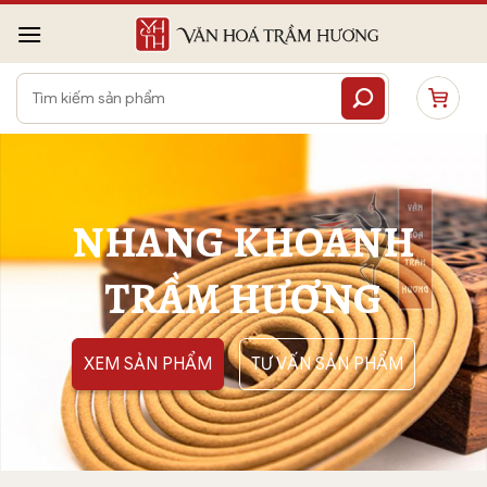
Bỏ
qua
nội
Tìm
dung
kiếm:
NHANG KHOANH
TRẦM HƯƠNG
XEM SẢN PHẨM
TƯ VẤN SẢN PHẨM