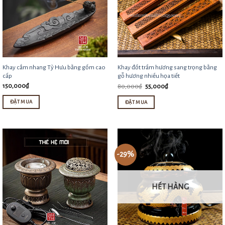
Khay cắm nhang Tỳ Hưu bằng gốm cao
Khay đốt trầm hương sang trọng bằng
cấp
gỗ hương nhiều họa tiết
Giá
Giá
150,000
₫
80,000
₫
55,000
₫
gốc
hiện
là:
tại
ĐẶT MUA
ĐẶT MUA
80,000₫.
là:
55,000₫.
-29%
HẾT HÀNG