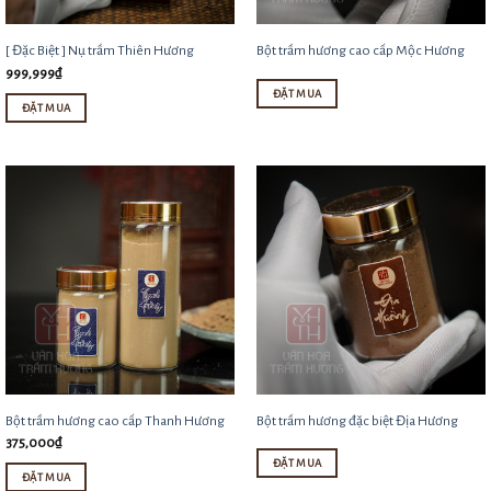
[ Đặc Biệt ] Nụ trầm Thiên Hương
Bột trầm hương cao cấp Mộc Hương
999,999
₫
ĐẶT MUA
ĐẶT MUA
Sản
phẩm
này
có
nhiều
biến
thể.
Các
tùy
chọn
Bột trầm hương cao cấp Thanh Hương
Bột trầm hương đặc biệt Địa Hương
có
375,000
₫
thể
ĐẶT MUA
được
ĐẶT MUA