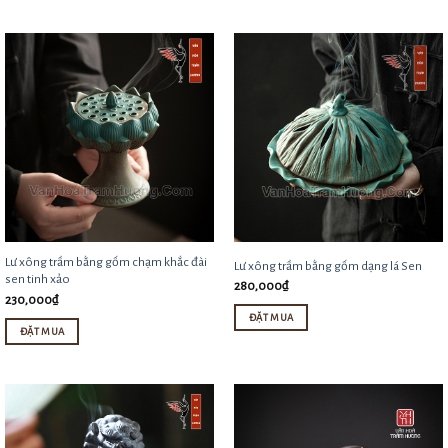
Lư xông trầm bằng gốm chạm khắc đài
Lư xông trầm bằng gốm dạng lá Sen
sen tinh xảo
280,000
₫
230,000
₫
ĐẶT MUA
ĐẶT MUA