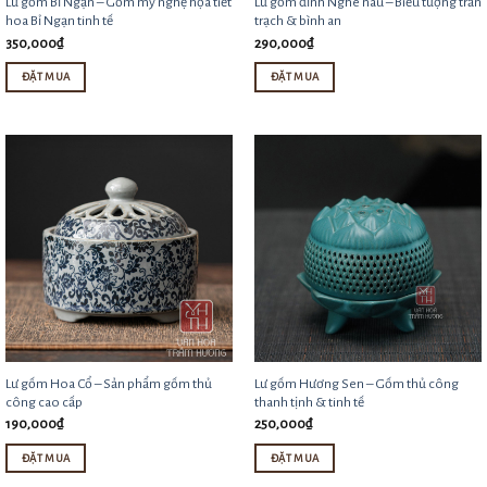
Lư gốm Bỉ Ngạn – Gốm mỹ nghệ họa tiết
Lư gốm đỉnh Nghê nâu – Biểu tượng trấn
có
hoa Bỉ Ngạn tinh tế
trạch & bình an
thể
350,000
₫
290,000
₫
được
ĐẶT MUA
ĐẶT MUA
chọn
trên
trang
sản
phẩm
Lư gốm Hoa Cổ – Sản phẩm gốm thủ
Lư gốm Hương Sen – Gốm thủ công
công cao cấp
thanh tịnh & tinh tế
190,000
₫
250,000
₫
ĐẶT MUA
ĐẶT MUA