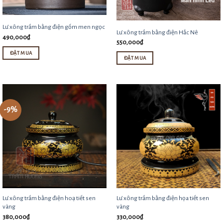
chọn
có
Lư xông trầm bằng điện gốm men ngọc
Lư xông trầm bằng điện Hắc Nê
490,000
₫
thể
550,000
₫
được
ĐẶT MUA
ĐẶT MUA
chọn
Sản
Sản
trên
phẩm
phẩm
trang
này
này
sản
có
-9%
có
phẩm
nhiều
nhiều
biến
biến
thể.
thể.
Các
Các
tùy
tùy
chọn
chọn
có
Lư xông trầm bằng điện hoạ tiết sen
Lư xông trầm bằng điện họa tiết sen
có
vàng
vàng
thể
thể
380,000
₫
330,000
₫
được