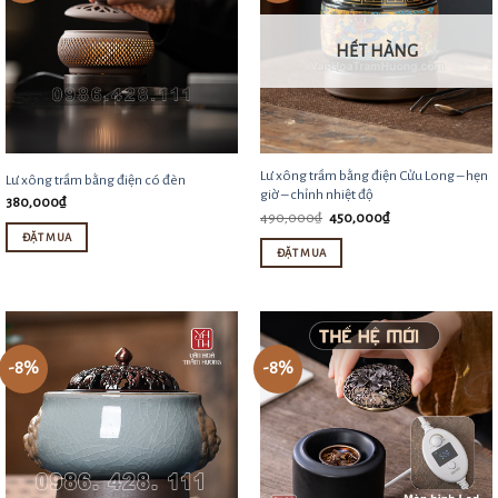
HẾT HÀNG
Lư xông trầm bằng điện Cửu Long – hẹn
Lư xông trầm bằng điện có đèn
giờ – chỉnh nhiệt độ
380,000
₫
Giá
Giá
490,000
₫
450,000
₫
gốc
hiện
ĐẶT MUA
là:
tại
ĐẶT MUA
490,000₫.
là:
Sản
450,000₫.
phẩm
này
có
-8%
-8%
nhiều
biến
thể.
Các
tùy