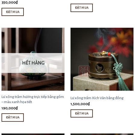
350,000
₫
ĐẶT MUA
ĐẶT MUA
Sản
phẩm
này
có
nhiều
biến
HẾT HÀNG
thể.
Các
tùy
chọn
có
Lư xông trầm hương trực tiếp bằng gốm
Lư xông trầm Xích Vân bằng đồng
thể
– màu xanh họa tiết
1,500,000
₫
190,000
₫
được
ĐẶT MUA
chọn
ĐẶT MUA
trên
trang