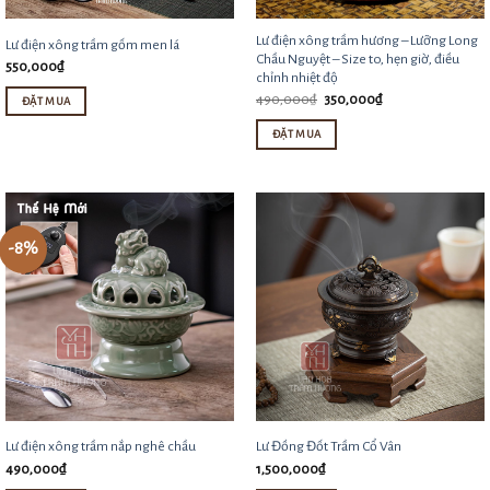
Lư điện xông trầm hương – Lưỡng Long
Lư điện xông trầm gốm men lá
Chầu Nguyệt – Size to, hẹn giờ, điều
550,000
₫
chỉnh nhiệt độ
Giá
Giá
490,000
₫
350,000
₫
ĐẶT MUA
gốc
hiện
là:
tại
Sản
ĐẶT MUA
490,000₫.
là:
350,000₫.
phẩm
này
có
nhiều
-8%
biến
thể.
Các
tùy
chọn
có
thể
Lư điện xông trầm nắp nghê chầu
Lư Đồng Đốt Trầm Cổ Vân
490,000
₫
1,500,000
₫
được