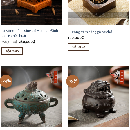
Lư Xông Trầm Bằng Gỗ Hương – Đỉnh
Lư xông trầm bằng gỗ óc chó
Cao Nghệ Thuật
190,000
₫
Giá
Giá
350,000
₫
280,000
₫
gốc
hiện
ĐẶT MUA
là:
tại
ĐẶT MUA
350,000₫.
là:
280,000₫.
-24%
-29%