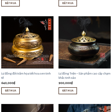
chọn
ĐẶT MUA
ĐẶT MUA
trên
Sản
trang
phẩm
sản
này
phẩm
có
nhiều
biến
thể.
Các
tùy
chọn
Lư đồng đốt trầm họa tiết hoa sen tinh
Lư đồng Triện – Sản phẩm cao cấp chạm
có
tế
khắc tinh xảo
thể
640,000
₫
900,000
₫
được
ĐẶT MUA
ĐẶT MUA
chọn
trên
trang