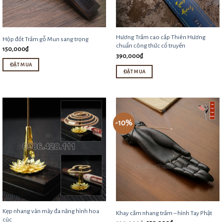
Hương Trầm cao cấp Thiên Hương
Hộp đốt Trầm gỗ Mun sang trọng
chuẩn công thức cổ truyền
150,000
₫
390,000
₫
ĐẶT MUA
ĐẶT MUA
-10%
Kẹp nhang vân mây đa năng hình hoa
Khay cắm nhang trầm – hình Tay Phật
cúc