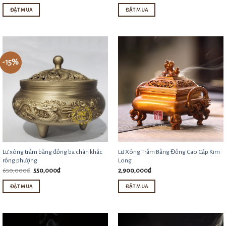
được
ĐẶT MUA
ĐẶT MUA
chọn
chọn
Sản
trên
trên
phẩm
trang
trang
này
sản
sản
-15%
có
phẩm
phẩm
nhiều
biến
thể.
Các
tùy
chọn
Lư xông trầm bằng đồng ba chân khắc
Lư Xông Trầm Bằng Đồng Cao Cấp Kim
có
rồng phượng
Long
thể
Giá
Giá
650,000
₫
550,000
₫
2,900,000
₫
gốc
hiện
được
là:
tại
ĐẶT MUA
ĐẶT MUA
650,000₫.
là:
chọn
550,000₫.
trên
trang