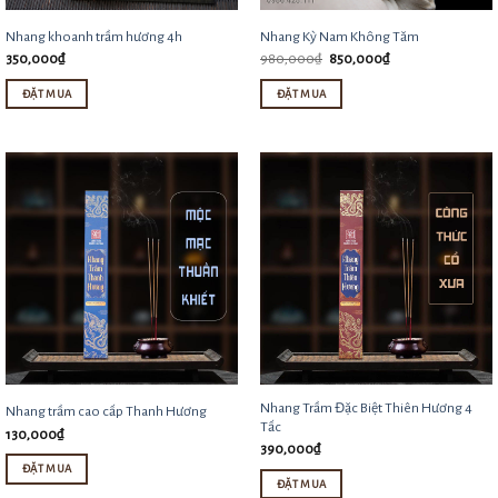
chọn
Nhang khoanh trầm hương 4h
Nhang Kỳ Nam Không Tăm
có
Giá
Giá
350,000
₫
980,000
₫
850,000
₫
thể
gốc
hiện
là:
tại
được
ĐẶT MUA
ĐẶT MUA
980,000₫.
là:
850,000₫.
chọn
trên
trang
sản
phẩm
Nhang Trầm Đặc Biệt Thiên Hương 4
Nhang trầm cao cấp Thanh Hương
Tấc
130,000
₫
390,000
₫
ĐẶT MUA
ĐẶT MUA