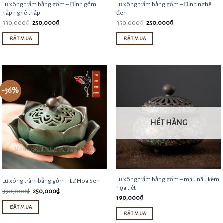
Lư xông trầm bằng gốm – Đỉnh gốm
Lư xông trầm bằng gốm – Đỉnh nghê
nắp nghê thấp
đen
Giá
Giá
Giá
Giá
330,000
₫
250,000
₫
350,000
₫
250,000
₫
gốc
hiện
gốc
hiện
là:
tại
là:
tại
ĐẶT MUA
ĐẶT MUA
330,000₫.
là:
350,000₫.
là:
250,000₫.
250,000₫.
-36%
HẾT HÀNG
Lư xông trầm bằng gốm – màu nâu kềm
Lư xông trầm bằng gốm – Lư Hoa Sen
họa tiết
Giá
Giá
390,000
₫
250,000
₫
gốc
hiện
190,000
₫
là:
tại
ĐẶT MUA
390,000₫.
là:
ĐẶT MUA
250,000₫.