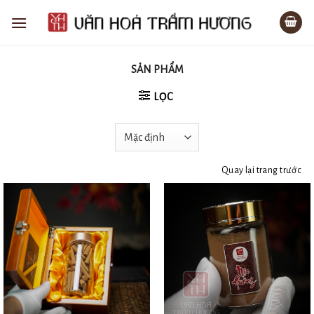
Bỏ
qua
nội
dung
SẢN PHẨM
LỌC
Quay lại trang trước