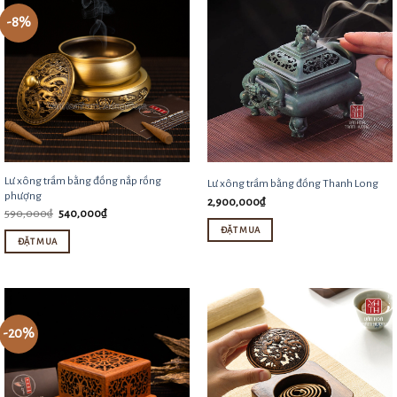
sản
-8%
phẩm
Lư xông trầm bằng đồng nắp rồng
Lư xông trầm bằng đồng Thanh Long
phượng
2,900,000
₫
Giá
Giá
590,000
₫
540,000
₫
gốc
hiện
ĐẶT MUA
là:
tại
ĐẶT MUA
590,000₫.
là:
540,000₫.
-20%