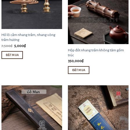
Hồ lô cắm nhang trầm, nhang vòng
trầm hương
Giá
Giá
7,500
₫
5,000
₫
gốc
hiện
Hộp đốt nhang trầm không tăm gốm
là:
tại
trúc
ĐẶT MUA
7,500₫.
là:
5,000₫.
350,000
₫
ĐẶT MUA