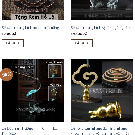
Các
tùy
chọn
Đế cắm nhang hình hoa sen đa năng
Đế cắm nhang hình Kỳ Lân ngộ nghĩnh
có
20,000
₫
230,000
₫
thể
được
ĐẶT MUA
ĐẶT MUA
Sản
chọn
phẩm
trên
này
trang
-38%
có
sản
nhiều
phẩm
biến
thể.
Các
tùy
chọn
Đế Đốt Trầm Hương Hình Chim Hạc
Đế hồ lô cắm nhang đa năng, nhang
có
Tinh Xảo
khoanh, nhang vòng, nhang vân mây