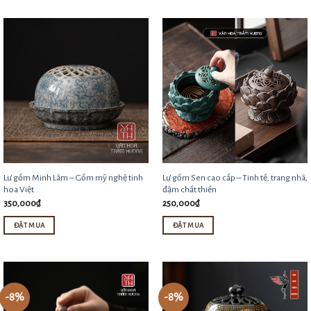
Lư gốm Minh Lâm – Gốm mỹ nghệ tinh
Lư gốm Sen cao cấp – Tinh tế, trang nhã,
hoa Việt
đậm chất thiền
350,000
₫
250,000
₫
ĐẶT MUA
ĐẶT MUA
-8%
-8%