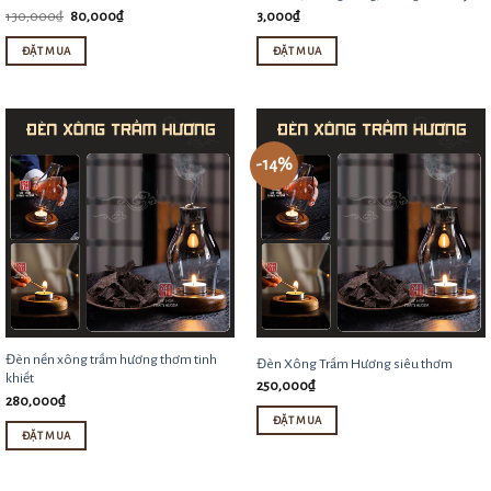
thể
Giá
Giá
130,000
₫
80,000
₫
3,000
₫
gốc
hiện
được
là:
tại
ĐẶT MUA
ĐẶT MUA
130,000₫.
là:
chọn
80,000₫.
trên
trang
sản
-14%
phẩm
Đèn nến xông trầm hương thơm tinh
Đèn Xông Trầm Hương siêu thơm
khiết
250,000
₫
280,000
₫
ĐẶT MUA
ĐẶT MUA
Sản
phẩm