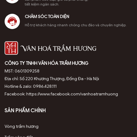
tiết kiệm ngân sách.
trang
sản
CHĂM SÓC TOÀN DIỆN
phẩm
Hỗ trợ khách hàng nhanh chóng chu đáo và chuyên nghiệp.
CÔNG TY TNHH VĂN HÓA TRẦM HƯƠNG
MST: 0601309258
Địa chỉ: Số 220 Khương Thượng, Đống Đa - Hà Nội
Hotline & zalo: 0986.428.111
Facebook: https://www.facebook.com/vanhoatramhuong
SẢN PHẨM CHÍNH
THÀNH PHẦN BỘT TRẦM HƯƠNG CAO CẤP MỘC HƯƠNG
Vòng trầm hương
2. Quy trình chế tác nghiêm ngặt: