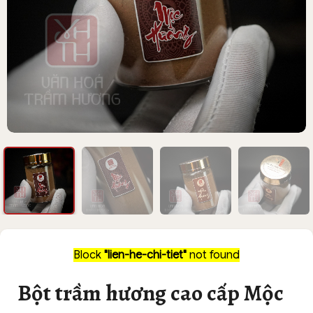
Block
"lien-he-chi-tiet"
not found
Bột trầm hương cao cấp Mộc