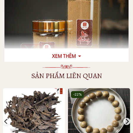
XEM THÊM
SẢN PHẨM LIÊN QUAN
-22%
Đặc điểm nổi bật
Chúng ta cùng khám phá điều gì tạo nên sự khác
biệt cho Bột trầm Mộc Hương – từ thành phần đến
hương thơm và quy trình sản xuất.