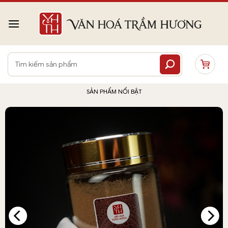
Bỏ
qua
nội
dung
Tìm
kiếm:
SẢN PHẨM NỔI BẬT