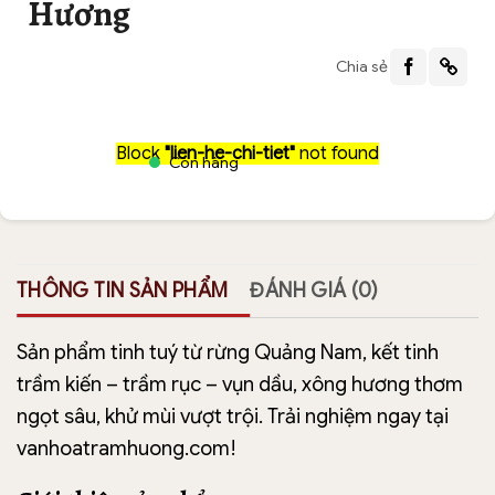
Hương
Chia sẻ
Block
"lien-he-chi-tiet"
not found
Còn hàng
THÔNG TIN SẢN PHẨM
ĐÁNH GIÁ (0)
Sản phẩm tinh tuý từ rừng Quảng Nam, kết tinh
trầm kiến – trầm rục – vụn dầu, xông hương thơm
ngọt sâu, khử mùi vượt trội. Trải nghiệm ngay tại
vanhoatramhuong.com!