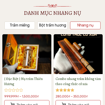
DANH MỤC NHANG NỤ
Trầm miếng
Bột trầm hương
Nhang nụ
[ Đặc Biệt ] Nụ trầm Thiên
Combo nhang trầm không tăm
Hương
theo công thức cổ xưa
Được
Được xếp
Khoảng
Khoảng
999,999
₫
–
1,500,000
₫
280,000
₫
–
350,000
₫
xếp
hạng
5
5
giá:
giá:
hạng
sao
Thêm vào giỏ
Thêm vào giỏ