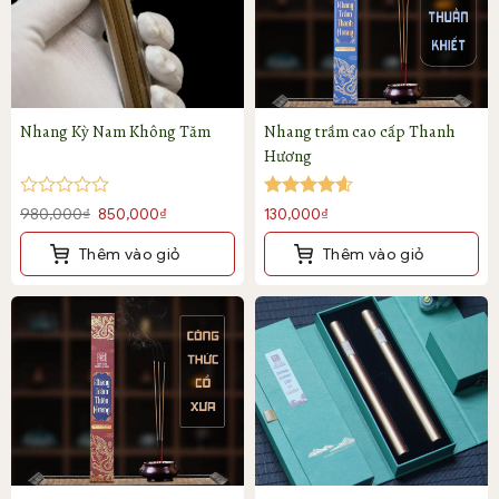
Nhang Kỳ Nam Không Tăm
Nhang trầm cao cấp Thanh
Hương
Được
Được xếp
Giá
Giá
980,000
₫
850,000
₫
130,000
₫
xếp
hạng
4.6
gốc
hiện
hạng
5 sao
Thêm vào giỏ
Thêm vào giỏ
là:
tại
0
5
980,000₫.
là:
sao
850,000₫.