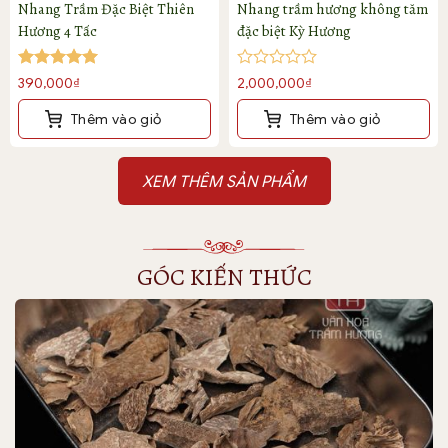
Nhang Trầm Đặc Biệt Thiên
Nhang trầm hương không tăm
Hương 4 Tấc
đặc biệt Kỳ Hương
Được xếp
Được
390,000
₫
2,000,000
₫
hạng
5
5
xếp
sao
hạng
Thêm vào giỏ
Thêm vào giỏ
0
5
sao
GÓC KIẾN THỨC