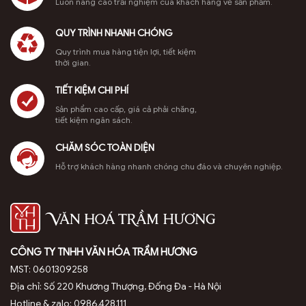
Luôn nâng cao trải nghiệm của khách hàng về sản phẩm.
QUY TRÌNH NHANH CHÓNG
Quy trình mua hàng tiện lợi, tiết kiệm
thời gian.
TIẾT KIỆM CHI PHÍ
Sản phẩm cao cấp, giá cả phải chăng,
tiết kiệm ngân sách.
CHĂM SÓC TOÀN DIỆN
Hỗ trợ khách hàng nhanh chóng chu đáo và chuyên nghiệp.
CÔNG TY TNHH VĂN HÓA TRẦM HƯƠNG
MST: 0601309258
Địa chỉ: Số 220 Khương Thượng, Đống Đa - Hà Nội
Hotline & zalo: 0986.428.111