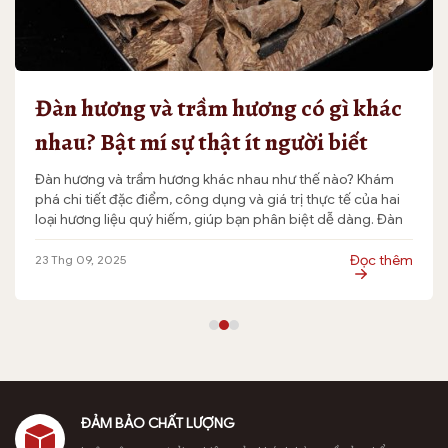
Trầm hương Indonesia là gì? Thông
tin thú vị cho bạn
Trầm hương Indonesia là gì? Khám phá nguồn gốc, đặc
điểm và giá trị phong thủy của loại trầm nổi tiếng này. Cùng
Văn Hóa Trầm Hương tham khảo ngay! Trầm hương
Indonesia, hay còn gọi là trầm Indo, là một trong những loại
gỗ quý hiếm được yêu thích nhất trên thế giới nhờ […]
Đọc thêm
20 Thg 09, 2025
ĐẢM BẢO CHẤT LƯỢNG