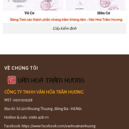
Giấy kiểm định
VỀ CHÚNG TÔI
CÔNG TY TNHH VĂN HÓA TRẦM HƯƠNG
MST: 0601309258
Địa chỉ: Số 220 Khương Thượng, Đống Đa - Hà Nội
Hotline & zalo: 0986.428.111
Facebook: https://www.facebook.com/vanhoatramhuong