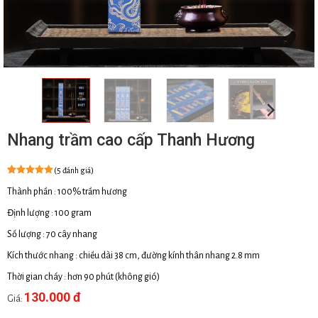
Nhang trầm cao cấp Thanh Hương
(5 đánh giá)
4.6
5
trên 5
Thành phần : 100% trầm hương
dựa trên
đánh giá
Định lượng : 100 gram
Số lượng : 70 cây nhang
Kích thước nhang : chiều dài 38 cm, đường kính thân nhang 2.8 mm
Thời gian cháy : hơn 90 phút (không gió)
130.000 đ
Giá: