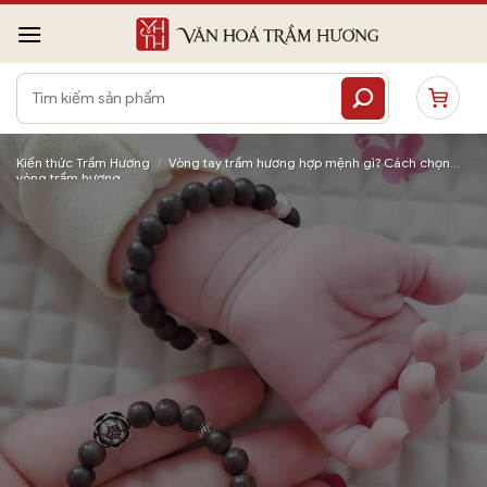
Bỏ
qua
nội
Tìm
dung
kiếm:
Kiến thức Trầm Hương
/
Vòng tay trầm hương hợp mệnh gì? Cách chọn
vòng trầm hương