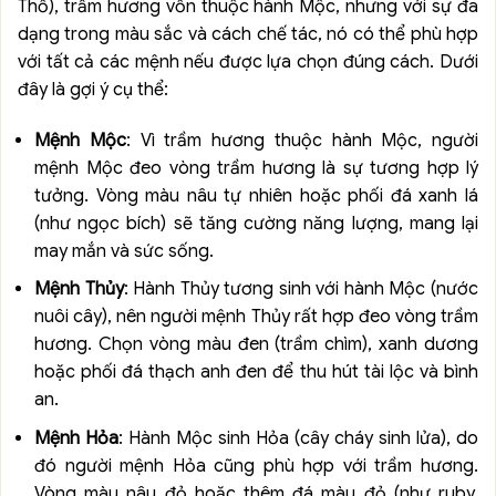
Thổ), trầm hương vốn thuộc hành Mộc, nhưng với sự đa
dạng trong màu sắc và cách chế tác, nó có thể phù hợp
với tất cả các mệnh nếu được lựa chọn đúng cách. Dưới
đây là gợi ý cụ thể:
Mệnh Mộc
: Vì trầm hương thuộc hành Mộc, người
mệnh Mộc đeo vòng trầm hương là sự tương hợp lý
tưởng. Vòng màu nâu tự nhiên hoặc phối đá xanh lá
(như ngọc bích) sẽ tăng cường năng lượng, mang lại
may mắn và sức sống.
Mệnh Thủy
: Hành Thủy tương sinh với hành Mộc (nước
nuôi cây), nên người mệnh Thủy rất hợp đeo vòng trầm
hương. Chọn vòng màu đen (trầm chìm), xanh dương
hoặc phối đá thạch anh đen để thu hút tài lộc và bình
an.
Mệnh Hỏa
: Hành Mộc sinh Hỏa (cây cháy sinh lửa), do
đó người mệnh Hỏa cũng phù hợp với trầm hương.
Vòng màu nâu đỏ hoặc thêm đá màu đỏ (như ruby,