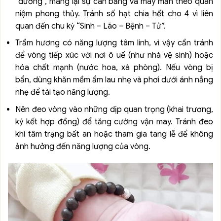
“dương”, mang lại sự cân bằng và may mắn theo quan
niệm phong thủy. Tránh số hạt chia hết cho 4 vì liên
quan đến chu kỳ “Sinh – Lão – Bệnh – Tử”.
Trầm hương có năng lượng tâm linh, vì vậy cần tránh
để vòng tiếp xúc với nơi ô uế (như nhà vệ sinh) hoặc
hóa chất mạnh (nước hoa, xà phòng). Nếu vòng bị
bẩn, dùng khăn mềm ẩm lau nhẹ và phơi dưới ánh nắng
nhẹ để tái tạo năng lượng.
Nên đeo vòng vào những dịp quan trọng (khai trương,
ký kết hợp đồng) để tăng cường vận may. Tránh đeo
khi tâm trạng bất an hoặc tham gia tang lễ để không
ảnh hưởng đến năng lượng của vòng.