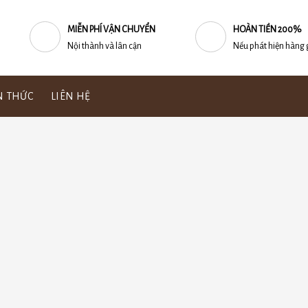
MIỄN PHÍ VẬN CHUYỂN
HOÀN TIỀN 200%
Nội thành và lân cận
Nếu phát hiện hàng 
N THỨC
LIÊN HỆ