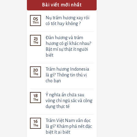
Bài viết mới nhất
Nụ trầm hương xay rối
05
Th11
có tốt hay không ?
Không
có
Đàn hương và trầm
23
bình
luận
Th9
hương có gì khác nhau?
ở
Bật mí sự thật ít người
Nụ
trầm
biết
hương
xay
Không
rối
có
Trầm hương Indonesia
20
có
bình
tốt
luận
Th9
là gì? Thông tin thú vị
ở
hay
cho bạn
Đàn
không
hương
?
Không
và
có
trầm
Ý nghĩa ẩn chứa sau
18
bình
hương
luận
Th9
vòng chỉ ngũ sắc và công
có
ở
gì
dụng thực tế
Trầm
khác
hương
nhau?
Không
Indonesia
Bật
có
là
Trầm Việt Nam vân dọc
16
mí
bình
gì?
sự
luận
Th9
là gì? Khám phá nét đặc
Thông
ở
thật
tin
biệt ít ai biết
Ý
ít
thú
nghĩa
người