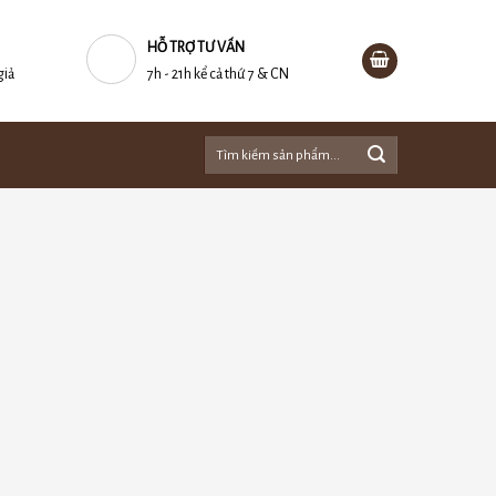
HỖ TRỢ TƯ VẤN
giả
7h - 21h kể cả thứ 7 & CN
Tìm
kiếm: