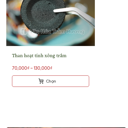
Than hoạt tính xông trầm
Khoảng
70,000
₫
–
130,000
₫
giá:
từ
Chọn
70,000₫
Sản
đến
phẩm
130,000₫
này
có
nhiều
biến