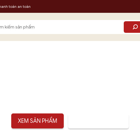
hanh toán an toàn
m:
HỘP 100 VIÊN
XEM SẢN PHẨM
TƯ VẤN SẢN PHẨM