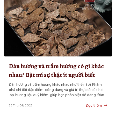
Đàn hương và trầm hương có gì khác
nhau? Bật mí sự thật ít người biết
Đàn hương và trầm hương khác nhau như thế nào? Khám
phá chi tiết đặc điểm, công dụng và giá trị thực tế của hai
loại hương liệu quý hiếm, giúp bạn phân biệt dễ dàng. Đàn
hương và trầm hương đều là những loại gỗ hương liệu quý,
thường được sử dụng trong tâm […]
Đọc thêm
23 Thg 09, 2025