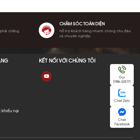
CHĂM SÓC TOÀN DIỆN
 phải chăng,
Hỗ trợ khách hàng nhanh chóng chu đáo
và chuyên nghiệp.
ÀNG
KẾT NỐI VỚI CHÚNG TÔI
Gọi
0986.428.111
Chat Zalo
 khiếu nại
Chat
Facebook