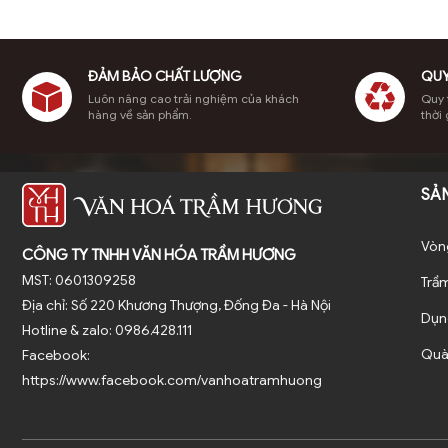
ĐẢM BẢO CHẤT LƯỢNG
QUY
Luôn nâng cao trải nghiệm của khách
Quy t
hàng về sản phẩm.
thời 
SẢ
Vòn
CÔNG TY TNHH VĂN HÓA TRẦM HƯƠNG
MST: 0601309258
Trầ
Địa chỉ: Số 220 Khương Thượng, Đống Đa - Hà Nội
Dụn
Hotline & zalo: 0986.428.111
Quà
Facebook:
https://www.facebook.com/vanhoatramhuong