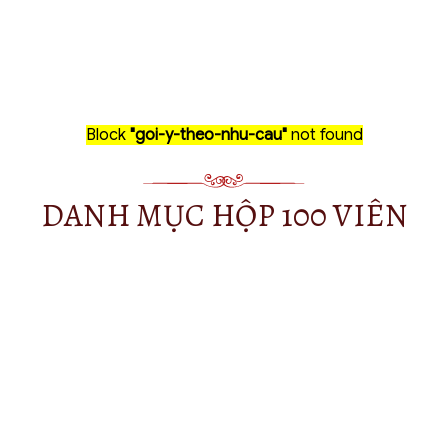
Block
"goi-y-theo-nhu-cau"
not found
DANH MỤC HỘP 100 VIÊN