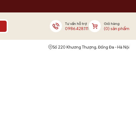
Tư vấn hỗ trợ
Giỏ hàng
0986.428.111
(0) sản phẩm
Số 220 Khương Thượng, Đống Đa - Hà Nội