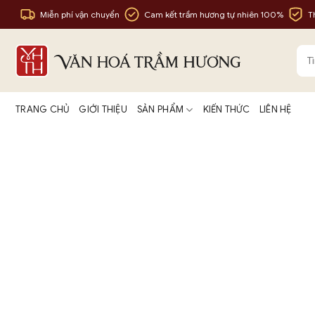
Bỏ
Miễn phí vận chuyển
Cam kết trầm hương tự nhiên 100%
T
qua
nội
Tìm
dung
kiế
TRANG CHỦ
GIỚI THIỆU
SẢN PHẨM
KIẾN THỨC
LIÊN HỆ