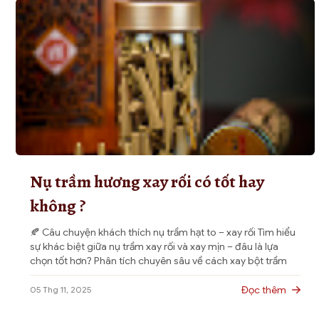
thể.
Các
tùy
chọn
có
thể
được
chọn
trên
trang
sản
Nụ trầm hương xay rối có tốt hay
phẩm
không ?
🍂 Câu chuyện khách thích nụ trầm hạt to – xay rối Tìm hiểu
sự khác biệt giữa nụ trầm xay rối và xay mịn – đâu là lựa
chọn tốt hơn? Phân tích chuyên sâu về cách xay bột trầm
hương, tỉa dác, và bí quyết giúp nụ trầm hương thủ công
cháy hết, […]
Đọc thêm
05 Thg 11, 2025