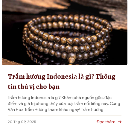
Trầm hương Indonesia là gì? Thông
tin thú vị cho bạn
Trầm hương Indonesia là gì? Khám phá nguồn gốc, đặc
điểm và giá trị phong thủy của loại trầm nổi tiếng này. Cùng
Văn Hóa Trầm Hương tham khảo ngay! Trầm hương
Indonesia, hay còn gọi là trầm Indo, là một trong những loại
gỗ quý hiếm được yêu thích nhất trên thế giới nhờ […]
Đọc thêm
20 Thg 09, 2025