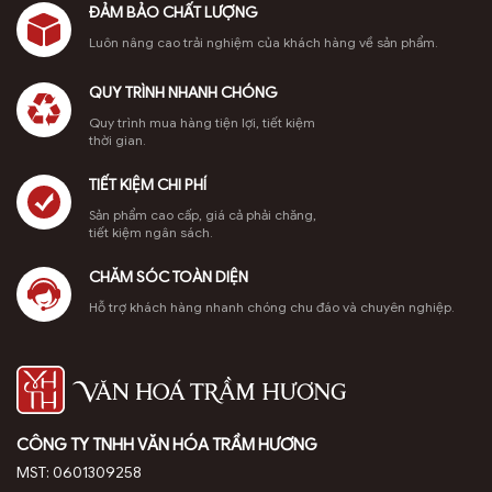
ít người
tích chuyên
hiếm, giúp
Hương tham
ĐẢM BẢO CHẤT LƯỢNG
sâu về cách
bạn phân
khảo ngay!
biết
Luôn nâng cao trải nghiệm của khách hàng về sản phẩm.
xay bột trầm
biệt dễ dàng.
Trầm hương
hương, tỉa
Đàn hương
Indonesia,
QUY TRÌNH NHANH CHÓNG
dác, và bí
và trầm
hay còn gọi
quyết giúp
hương đều là
là trầm Indo,
Quy trình mua hàng tiện lợi, tiết kiệm
nụ trầm
những loại gỗ
là một trong
thời gian.
hương thủ
hương liệu
những loại gỗ
công cháy
quý, thường
quý hiếm
TIẾT KIỆM CHI PHÍ
hết, […]
được sử
được yêu
Sản phẩm cao cấp, giá cả phải chăng,
dụng trong
thích nhất
tiết kiệm ngân sách.
tâm […]
trên thế giới
nhờ […]
CHĂM SÓC TOÀN DIỆN
Hỗ trợ khách hàng nhanh chóng chu đáo và chuyên nghiệp.
CÔNG TY TNHH VĂN HÓA TRẦM HƯƠNG
MST: 0601309258