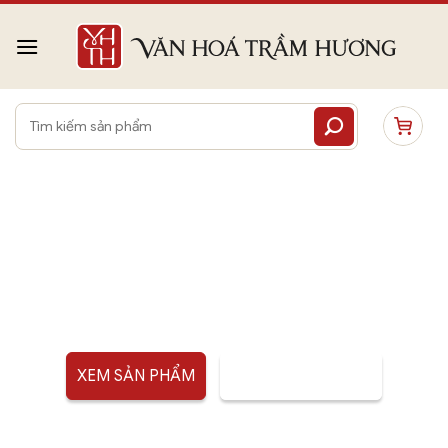
Bỏ
qua
nội
dung
Tìm
kiếm:
BỘT TRẦM HƯƠNG
ĐỊA HƯƠNG
XEM SẢN PHẨM
TƯ VẤN SẢN PHẨM