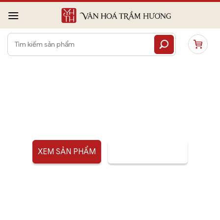
Bỏ
qua
nội
Tìm
dung
kiếm:
ĐẾ CẮM NHANG
XEM SẢN PHẨM
TƯ VẤN SẢN PHẨM