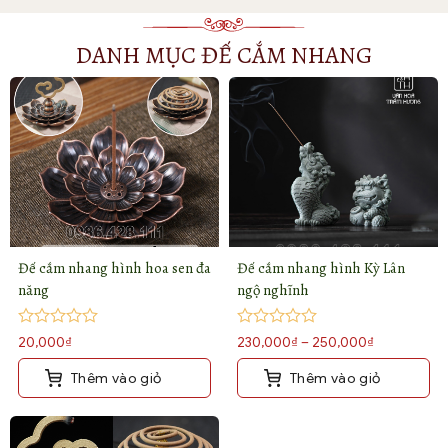
DANH MỤC ĐẾ CẮM NHANG
Đế cắm nhang hình hoa sen đa
Đế cắm nhang hình Kỳ Lân
năng
ngộ nghĩnh
Được
Được
Khoảng
20,000
₫
230,000
₫
–
250,000
₫
xếp
xếp
giá:
hạng
hạng
Thêm vào giỏ
Thêm vào giỏ
từ
0
0
5
5
230,000₫
Sản
sao
sao
phẩm
đến