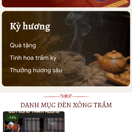
DANH MỤC ĐÈN XÔNG TRẦM
-14%