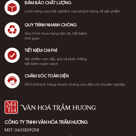
ít người
tích chuyên
hiếm, giúp
Hương tham
ĐẢM BẢO CHẤT LƯỢNG
sâu về cách
bạn phân
khảo ngay!
biết
Luôn nâng cao trải nghiệm của khách hàng về sản phẩm.
xay bột trầm
biệt dễ dàng.
Trầm hương
hương, tỉa
Đàn hương
Indonesia,
QUY TRÌNH NHANH CHÓNG
dác, và bí
và trầm
hay còn gọi
quyết giúp
hương đều là
là trầm Indo,
Quy trình mua hàng tiện lợi, tiết kiệm
nụ trầm
những loại gỗ
là một trong
thời gian.
hương thủ
hương liệu
những loại gỗ
công cháy
quý, thường
quý hiếm
TIẾT KIỆM CHI PHÍ
hết, […]
được sử
được yêu
Sản phẩm cao cấp, giá cả phải chăng,
dụng trong
thích nhất
tiết kiệm ngân sách.
tâm […]
trên thế giới
nhờ […]
CHĂM SÓC TOÀN DIỆN
Hỗ trợ khách hàng nhanh chóng chu đáo và chuyên nghiệp.
CÔNG TY TNHH VĂN HÓA TRẦM HƯƠNG
MST: 0601309258