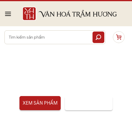
Bỏ
qua
nội
dung
Tìm
kiếm:
ĐÈN XÔNG TRẦM
XEM SẢN PHẨM
TƯ VẤN SẢN PHẨM