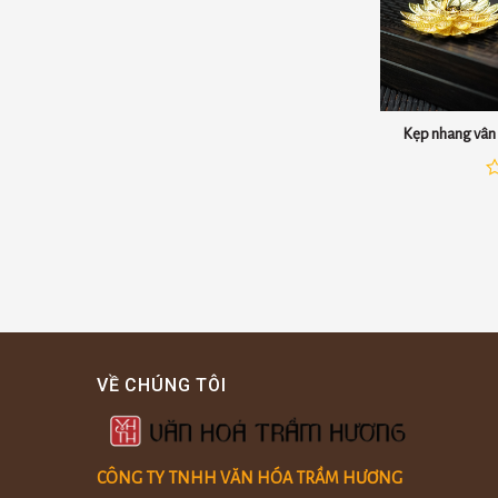
Kẹp nhang vân 
Đ
x
h
0
5
s
VỀ CHÚNG TÔI
CÔNG TY TNHH VĂN HÓA TRẦM HƯƠNG