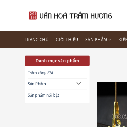
Bỏ
qua
nội
dung
TRANG CHỦ
GIỚI THIỆU
SẢN PHẨM
KIẾ
Danh mục sản phẩm
Trầm xông đốt
Sản Phẩm
Sản phẩm nổi bật