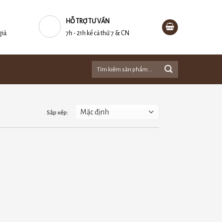
HỖ TRỢ TƯ VẤN
giả
7h - 21h kể cả thứ 7 & CN
Tìm
kiếm: