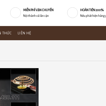
MIỄN PHÍ VẬN CHUYỂN
HOÀN TIỀN 200%
Nội thành và lân cận
Nếu phát hiện hàng 
N THỨC
LIÊN HỆ