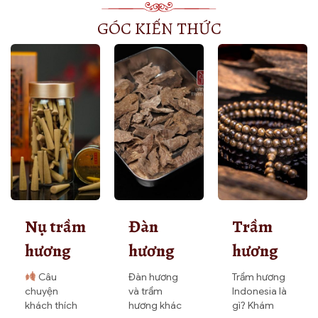
GÓC KIẾN THỨC
Nụ trầm
Đàn
Trầm
hương
hương
hương
xay rối
và trầm
Indonesia
Câu
Đàn hương
Trầm hương
chuyện
và trầm
Indonesia là
có tốt
hương
là gì?
khách thích
hương khác
gì? Khám