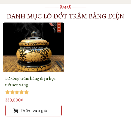
DANH MỤC LÒ ĐỐT TRẦM BẰNG ĐIỆN
Lư xông trầm bằng điện họa
tiết sen vàng
Được xếp
330,000
₫
hạng
5
5
sao
Thêm vào giỏ