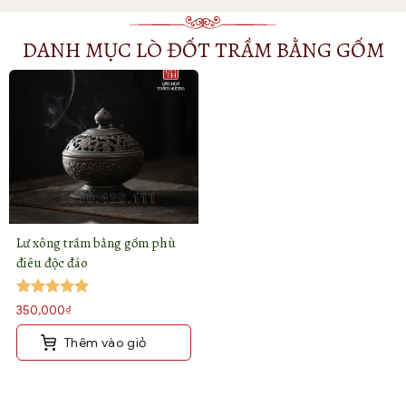
DANH MỤC LÒ ĐỐT TRẦM BẰNG GỐM
Lư xông trầm bằng gốm phù
điêu độc đáo
Được xếp
350,000
₫
hạng
5
5
sao
Thêm vào giỏ