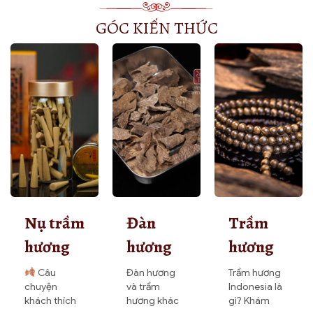
GÓC KIẾN THỨC
Nụ trầm
Đàn
Trầm
hương
hương
hương
xay rối
và trầm
Indonesia
Câu
Đàn hương
Trầm hương
chuyện
và trầm
Indonesia là
có tốt
hương
là gì?
khách thích
hương khác
gì? Khám