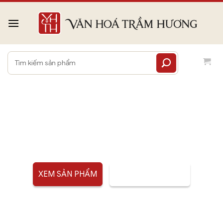
Bỏ
qua
nội
dung
Tìm
kiếm:
LƯ ĐỒNG ĐỐT TRẦM
XEM SẢN PHẨM
TƯ VẤN SẢN PHẨM