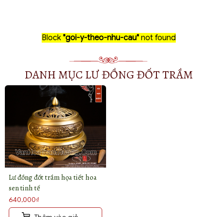
Block
"goi-y-theo-nhu-cau"
not found
DANH MỤC LƯ ĐỒNG ĐỐT TRẦM
Lư đồng đốt trầm họa tiết hoa
sen tinh tế
640,000
₫
Thêm vào giỏ