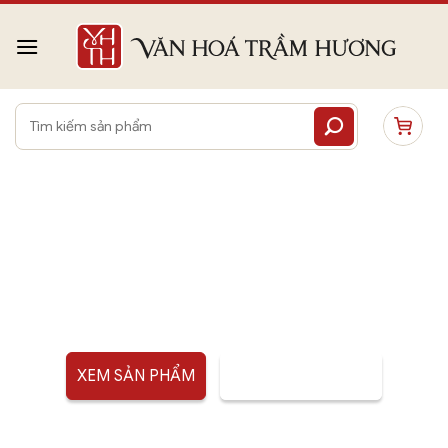
Bỏ
qua
nội
dung
Tìm
kiếm:
ỐNG TRÚC ĐỰNG
NHANG
XEM SẢN PHẨM
TƯ VẤN SẢN PHẨM