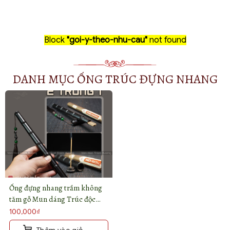
Block
"goi-y-theo-nhu-cau"
not found
DANH MỤC ỐNG TRÚC ĐỰNG NHANG
Ống đựng nhang trầm không
tăm gỗ Mun dáng Trúc độc
đáo
100,000
₫
Thêm vào giỏ