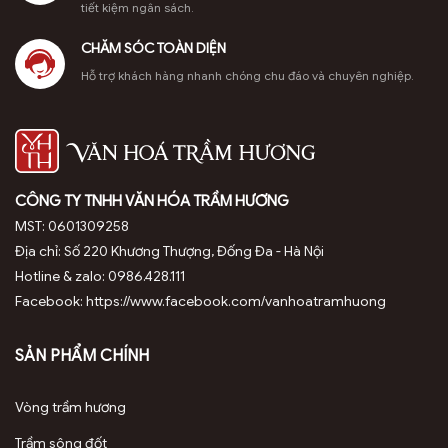
dụng trong
thích nhất
tiết kiệm ngân sách.
tâm […]
trên thế giới
nhờ […]
CHĂM SÓC TOÀN DIỆN
Hỗ trợ khách hàng nhanh chóng chu đáo và chuyên nghiệp.
CÔNG TY TNHH VĂN HÓA TRẦM HƯƠNG
MST: 0601309258
Địa chỉ: Số 220 Khương Thượng, Đống Đa - Hà Nội
Hotline & zalo: 0986.428.111
Facebook: https://www.facebook.com/vanhoatramhuong
SẢN PHẨM CHÍNH
Vòng trầm hương
Trầm sông đốt