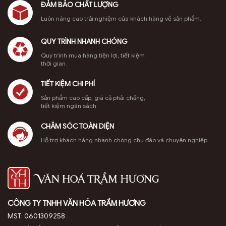
ít người
tích chuyên
hiếm, giúp
Hương tham
ĐẢM BẢO CHẤT LƯỢNG
sâu về cách
bạn phân
khảo ngay!
biết
Luôn nâng cao trải nghiệm của khách hàng về sản phẩm.
xay bột trầm
biệt dễ dàng.
Trầm hương
hương, tỉa
Đàn hương
Indonesia,
QUY TRÌNH NHANH CHÓNG
dác, và bí
và trầm
hay còn gọi
quyết giúp
hương đều là
là trầm Indo,
Quy trình mua hàng tiện lợi, tiết kiệm
nụ trầm
những loại gỗ
là một trong
thời gian.
hương thủ
hương liệu
những loại gỗ
công cháy
quý, thường
quý hiếm
TIẾT KIỆM CHI PHÍ
hết, […]
được sử
được yêu
Sản phẩm cao cấp, giá cả phải chăng,
dụng trong
thích nhất
tiết kiệm ngân sách.
tâm […]
trên thế giới
nhờ […]
CHĂM SÓC TOÀN DIỆN
Hỗ trợ khách hàng nhanh chóng chu đáo và chuyên nghiệp.
CÔNG TY TNHH VĂN HÓA TRẦM HƯƠNG
MST: 0601309258