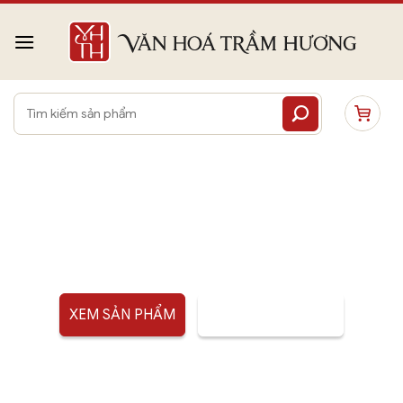
Bỏ
qua
nội
dung
Tìm
kiếm:
PHONG THỦY
XEM SẢN PHẨM
TƯ VẤN SẢN PHẨM