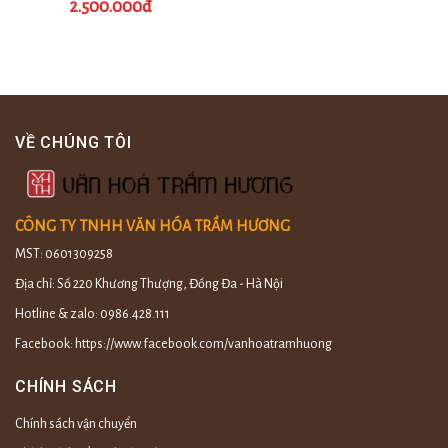
Được
2.500.000đ
xếp
hạng
0
5
sao
VỀ CHÚNG TÔI
CÔNG TY TNHH VĂN HÓA TRẦM HƯƠNG
MST: 0601309258
Địa chỉ: Số 220 Khương Thượng, Đống Đa - Hà Nội
Hotline & zalo: 0986.428.111
Facebook: https://www.facebook.com/vanhoatramhuong
CHÍNH SÁCH
Chính sách vận chuyển