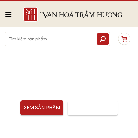
Bỏ
qua
nội
dung
Tìm
kiếm:
RƯỢU TRẦM HƯƠNG
XEM SẢN PHẨM
TƯ VẤN SẢN PHẨM