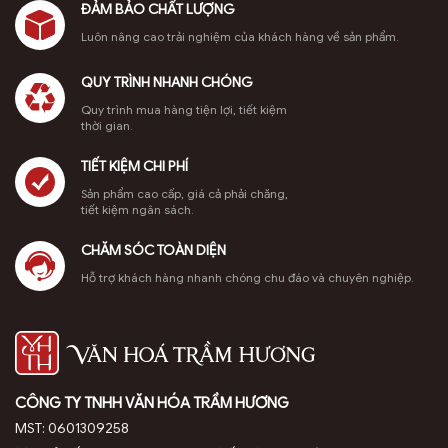
ít người
tích chuyên
hiếm, giúp
Hương tham
ĐẢM BẢO CHẤT LƯỢNG
sâu về cách
bạn phân
khảo ngay!
biết
Luôn nâng cao trải nghiệm của khách hàng về sản phẩm.
xay bột trầm
biệt dễ dàng.
Trầm hương
hương, tỉa
Đàn hương
Indonesia,
QUY TRÌNH NHANH CHÓNG
dác, và bí
và trầm
hay còn gọi
quyết giúp
hương đều là
là trầm Indo,
Quy trình mua hàng tiện lợi, tiết kiệm
nụ trầm
những loại gỗ
là một trong
thời gian.
hương thủ
hương liệu
những loại gỗ
công cháy
quý, thường
quý hiếm
TIẾT KIỆM CHI PHÍ
hết, […]
được sử
được yêu
Sản phẩm cao cấp, giá cả phải chăng,
dụng trong
thích nhất
tiết kiệm ngân sách.
tâm […]
trên thế giới
nhờ […]
CHĂM SÓC TOÀN DIỆN
Hỗ trợ khách hàng nhanh chóng chu đáo và chuyên nghiệp.
CÔNG TY TNHH VĂN HÓA TRẦM HƯƠNG
MST: 0601309258