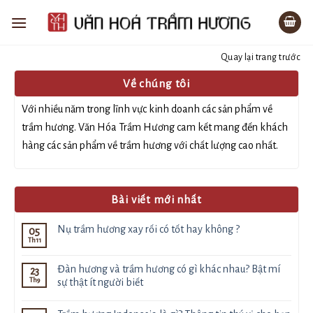
Bỏ
qua
nội
Quay lại trang trước
dung
Về chúng tôi
Với nhiều năm trong lĩnh vực kinh doanh các sản phẩm về
trầm hương. Văn Hóa Trầm Hương cam kết mang đến khách
hàng các sản phẩm về trầm hương với chất lượng cao nhất.
Bài viết mới nhất
Nụ trầm hương xay rối có tốt hay không ?
05
Th11
Không
có
bình
Đàn hương và trầm hương có gì khác nhau? Bật mí
23
luận
Th9
ở
sự thật ít người biết
Nụ
Không
trầm
có
hương