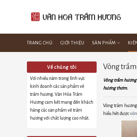
Bỏ
qua
nội
dung
TRANG CHỦ
GIỚI THIỆU
SẢN PHẨM
KIẾ
Vòng trầm 
Về chúng tôi
Với nhiều năm trong lĩnh vực
Vòng trầm hương 2
kinh doanh các sản phẩm về
hương thơm.
trầm hương. Văn Hóa Trầm
Hương cam kết mang đến khách
Vòng trầm hương 
hàng các sản phẩm về trầm
hiểu hết được
vòn
hương với chất lượng cao nhất.