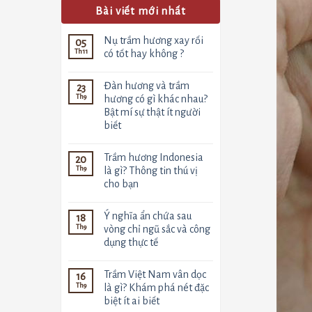
Bài viết mới nhất
Nụ trầm hương xay rối
05
Th11
có tốt hay không ?
Không
có
Đàn hương và trầm
23
bình
luận
Th9
hương có gì khác nhau?
ở
Bật mí sự thật ít người
Nụ
trầm
biết
hương
xay
Không
rối
có
Trầm hương Indonesia
20
có
bình
tốt
luận
Th9
là gì? Thông tin thú vị
ở
hay
cho bạn
Đàn
không
hương
?
Không
và
có
trầm
Ý nghĩa ẩn chứa sau
18
bình
hương
luận
Th9
vòng chỉ ngũ sắc và công
có
ở
gì
dụng thực tế
Trầm
khác
hương
nhau?
Không
Indonesia
Bật
có
là
Trầm Việt Nam vân dọc
16
mí
bình
gì?
sự
luận
Th9
là gì? Khám phá nét đặc
Thông
ở
thật
tin
biệt ít ai biết
Ý
ít
thú
nghĩa
người