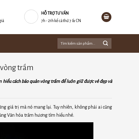
HỖ TRỢ TƯ VẤN
giả
7h - 21h kể cả thứ 7 & CN
Tìm
kiếm:
n vòng trầm
m hiểu cách bảo quản vòng trầm để luôn giữ được vẻ đẹp và
g giá trị mà nó mang lại. Tuy nhiên, không phải ai cũng
cùng Văn hóa trầm hương tìm hiểu nhé.