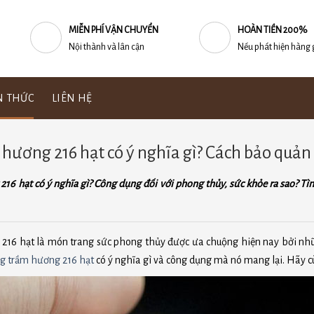
MIỄN PHÍ VẬN CHUYỂN
HOÀN TIỀN 200%
Nội thành và lân cận
Nếu phát hiện hàng 
N THỨC
LIÊN HỆ
hương 216 hạt có ý nghĩa gì? Cách bảo quả
16 hạt có ý nghĩa gì? Công dụng đối với phong thủy, sức khỏe ra sao? Tì
216 hạt là món trang sức phong thủy được ưa chuộng hiện nay bởi nhữn
g trầm hương 216 hạt
có ý nghĩa gì và công dụng mà nó mang lại. Hãy 