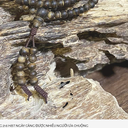
 216 HẠT NGÀY CÀNG ĐƯỢC NHIỀU NGƯỜI ƯA CHUỘNG