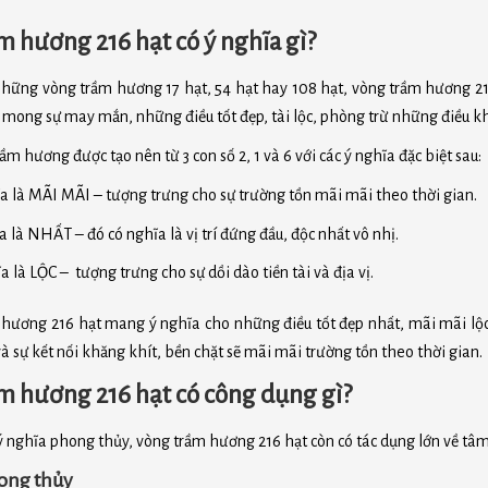
m hương 216 hạt có ý nghĩa gì?
hững vòng trầm hương 17 hạt, 54 hạt hay 108 hạt, vòng trầm hương 21
 mong sự may mắn, những điều tốt đẹp, tài lộc, phòng trừ những điều 
ầm hương được tạo nên từ 3 con số 2, 1 và 6 với các ý nghĩa đặc biệt sau:
 là MÃI MÃI – tượng trưng cho sự trường tồn mãi mãi theo thời gian.
là NHẤT – đó có nghĩa là vị trí đứng đầu, độc nhất vô nhị.
 là LỘC – tượng trưng cho sự dồi dào tiền tài và địa vị.
 hương 216 hạt mang ý nghĩa cho những điều tốt đẹp nhất, mãi mãi lộc
và sự kết nối khăng khít, bền chặt sẽ mãi mãi trường tồn theo thời gian.
ầm hương 216 hạt có công dụng gì?
 nghĩa phong thủy, vòng trầm hương 216 hạt còn có tác dụng lớn về tâm
hong thủy