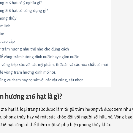
g 216 hạt có ý nghĩa gì?
ng 216 hạt có công dụng gì?
phong thủy
âm linh
hỏe
c cao cấp
g trầm hương như thế nào cho đúng cách
 để vòng trầm hương dính nước hay ngấm nước
o vòng tiếp xúc với các mỹ phẩm, thức ăn và các hóa chất có mùi
 để vòng trầm hương dính mồ hôi.
ững va chạm hay cọ sát với các vật cứng, sắt nhọn
m hương 216 hạt là gì?
216 hạt là loại trang sức được làm từ gỗ trầm hương và được xem như
inh, phong thủy hay về mặt sức khỏe đối với người sở hữu nó. Vòng bao
216 hạt cũng có thể thêm một số phụ hiện phong thủy khác.