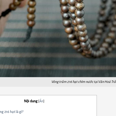
Vòng trầm 216 hạt chìm nước tại Văn Hoá T
Nội dung
[
Ẩn
]
g 216 hạt là gì?