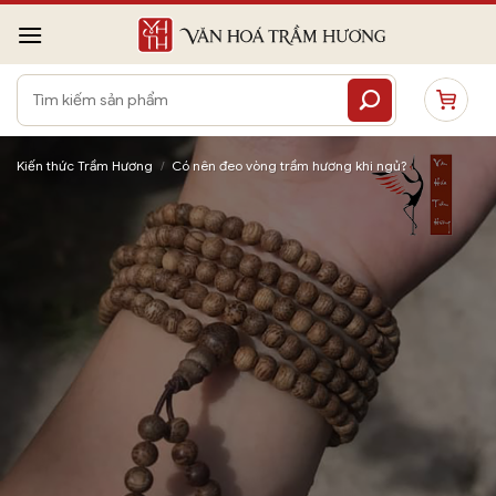
Bỏ
qua
nội
Tìm
dung
kiếm:
Kiến thức Trầm Hương
/
Có nên đeo vòng trầm hương khi ngủ?