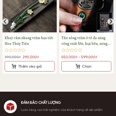
Khay cắm nhang trầm họa tiết
Tẩu xông trầm ô tô đa năng
Hoa Thủy Tiên
công suất lớn, loại bền, nóng
nhanh, có bảo hành
Được
Được
Giá
Giá
Khoảng
390,000
₫
290,000
₫
550,000
₫
–
599,000
₫
xếp
xếp
gốc
hiện
giá:
hạng
hạng
Thêm vào giỏ
Chọn
là:
tại
từ
0
0
5
5
390,000₫.
là:
550,000₫
Sản
sao
sao
290,000₫.
phẩm
đến
này
599,000₫
có
nhiều
biến
ĐẢM BẢO CHẤT LƯỢNG
thể.
Luôn nâng cao trải nghiệm của khách hàng về sản phẩm.
Các