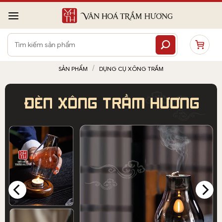
Bỏ
qua
nội
Tìm
dung
kiếm:
/
SẢN PHẨM
DỤNG CỤ XÔNG TRẦM