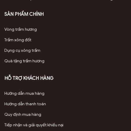
2. Đèn nến xông trầm hương có gì hay?
SẢN PHẨM CHÍNH
2.1 Ưu điểm nổi bật của đèn nến xông trầm hương
Vòng trầm hương
Nóng nhanh, hiệu quả
: Nhờ thiết kế
Trầm xông đốt
thông minh, đèn nến giúp trầm hương
Dụng cụ xông trầm
nóng chảy nhanh chóng, tỏa hương đều
khắp không gian.
Quà tặng trầm hương
Trầm hương nguyên miếng
: Bạn có thể
HỖ TRỢ KHÁCH HÀNG
sử dụng trực tiếp miếng trầm hương mà
không cần bẻ vụn, giúp bảo toàn tối đa
Hướng dẫn mua hàng
tinh dầu.
Hướng dẫn thanh toán
Mùi hương tinh khiết
: Luồng nhiệt từ
Quy định mua hàng
nến tác động trực tiếp lên trầm hương,
Tiếp nhận và giải quyết khiếu nại
giúp tinh dầu bốc hơi một cách tự nhiên,