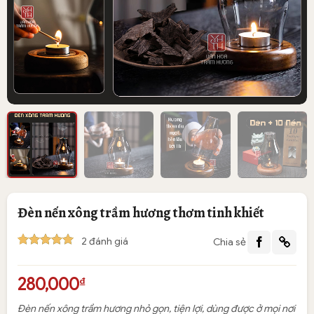
Đèn nến xông trầm hương thơm tinh khiết
2
đánh giá
Chia sẻ
5
2
trên 5
dựa trên
đánh giá
280,000
₫
Đèn nến xông trầm hương nhỏ gọn, tiện lợi, dùng được ở mọi nơi