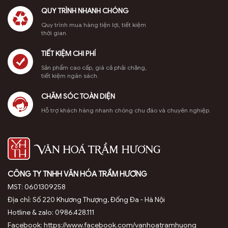
tùy
QUY TRÌNH NHANH CHÓNG
chọn
có
Quy trình mua hàng tiện lợi, tiết kiệm
thời gian.
thể
được
TIẾT KIỆM CHI PHÍ
chọn
trên
Sản phẩm cao cấp, giá cả phải chăng,
tiết kiệm ngân sách.
trang
sản
CHĂM SÓC TOÀN DIỆN
phẩm
Hỗ trợ khách hàng nhanh chóng chu đáo và chuyên nghiệp.
Đèn nến xông trầm hương
phù hợp với mọi không
gian: từ phòng khách, phòng ngủ, đến các không gian
CÔNG TY TNHH VĂN HÓA TRẦM HƯƠNG
MST: 0601309258
thiền định hoặc làm việc. Hương thơm nhẹ nhàng của
Địa chỉ: Số 220 Khương Thượng, Đống Đa - Hà Nội
trầm không chỉ giúp bạn thư giãn mà còn thanh lọc
Hotline & zalo: 0986.428.111
không khí, mang đến sự cân bằng và tĩnh tại.
Facebook: https://www.facebook.com/vanhoatramhuong