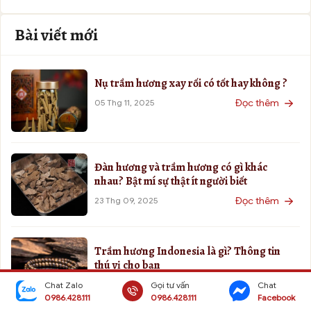
Bài viết mới
Nụ trầm hương xay rối có tốt hay không ?
Đọc thêm
05 Thg 11, 2025
Đàn hương và trầm hương có gì khác
nhau? Bật mí sự thật ít người biết
Đọc thêm
23 Thg 09, 2025
Trầm hương Indonesia là gì? Thông tin
thú vị cho bạn
Đọc thêm
20 Thg 09, 2025
Chat Zalo
Gọi tư vấn
Chat
0986.428.111
0986.428.111
Facebook