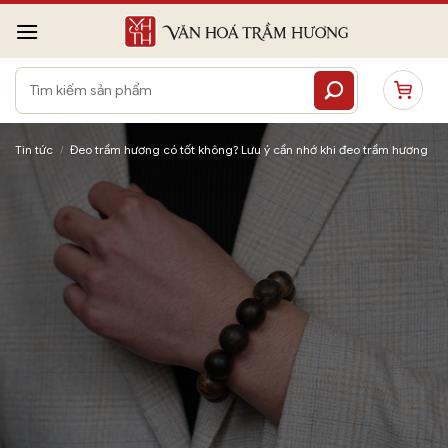
Bỏ
qua
nội
Tìm
dung
kiếm:
Tin tức
/
Đeo trầm hương có tốt không? Lưu ý cần nhớ khi đeo trầm hương