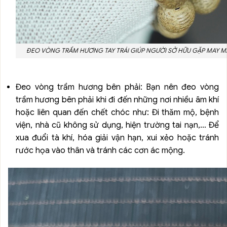
ĐEO VÒNG TRẦM HƯƠNG TAY TRÁI GIÚP NGƯỜI SỞ HỮU GẶP MAY 
Đeo vòng trầm hương bên phải: Bạn nên đeo vòng
trầm hương bên phải khi đi đến những nơi nhiều âm khí
hoặc liên quan đến chết chóc như: Đi thăm mộ, bệnh
viện, nhà cũ không sử dụng, hiện trường tai nạn,… Để
xua đuổi tà khí, hóa giải vận hạn, xui xẻo hoặc tránh
rước họa vào thân và tránh các cơn ác mộng.