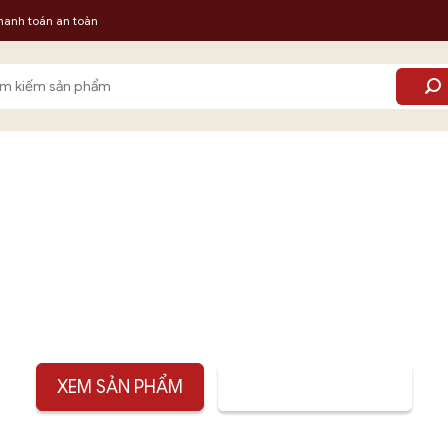
hanh toán an toàn
m:
0 GAM TRẦM MIẾNG CAO 
XEM SẢN PHẨM
TƯ VẤN SẢN PHẨM