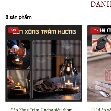
DANH
8 sản phẩm
-14%
-8%
Đèn Xông Trầm Hương siêu thơm
Lư điện x