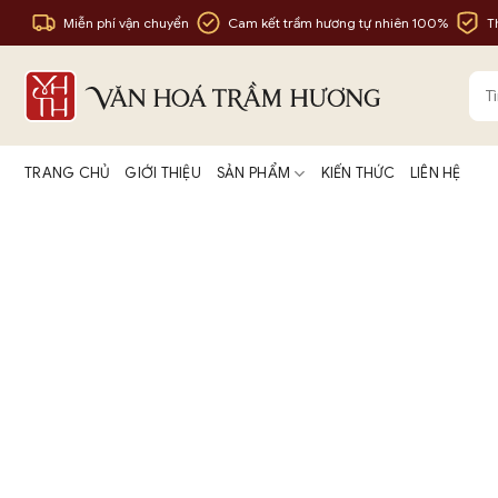
Bỏ
Miễn phí vận chuyển
Cam kết trầm hương tự nhiên 100%
T
qua
nội
Tìm
dung
kiế
TRANG CHỦ
GIỚI THIỆU
SẢN PHẨM
KIẾN THỨC
LIÊN HỆ
10