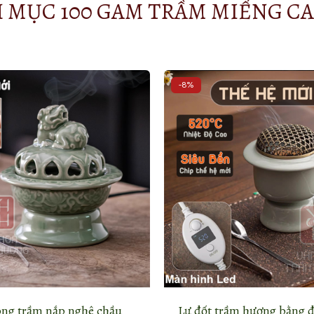
 MỤC 100 GAM TRẦM MIẾNG CA
-8%
ông trầm nắp nghê chầu
Lư đốt trầm hương bằng 