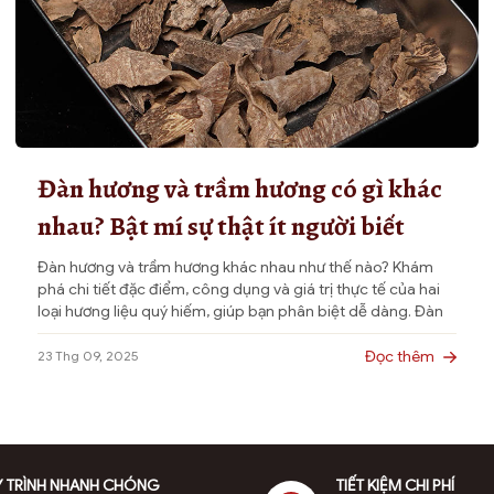
có
thể
được
chọn
trên
trang
sản
Đàn hương và trầm hương có gì khác
phẩm
nhau? Bật mí sự thật ít người biết
Đàn hương và trầm hương khác nhau như thế nào? Khám
phá chi tiết đặc điểm, công dụng và giá trị thực tế của hai
loại hương liệu quý hiếm, giúp bạn phân biệt dễ dàng. Đàn
hương và trầm hương đều là những loại gỗ hương liệu quý,
thường được sử dụng trong tâm […]
Đọc thêm
23 Thg 09, 2025
 TRÌNH NHANH CHÓNG
TIẾT KIỆM CHI PHÍ