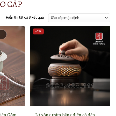
O CẤP
Hiển thị tất cả 8 kết quả
-8%
điện Gốm
Lư xông trầm bằng điện có đèn