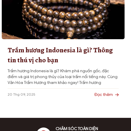
có
thể
được
chọn
trên
trang
sản
Trầm hương Indonesia là gì? Thông
phẩm
tin thú vị cho bạn
Trầm hương Indonesia là gì? Khám phá nguồn gốc, đặc
điểm và giá trị phong thủy của loại trầm nổi tiếng này. Cùng
Văn Hóa Trầm Hương tham khảo ngay! Trầm hương
Indonesia, hay còn gọi là trầm Indo, là một trong những loại
gỗ quý hiếm được yêu thích nhất trên thế giới nhờ […]
Đọc thêm
20 Thg 09, 2025
CHĂM SÓC TOÀN DIỆN