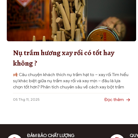
có
có
thể
thể
được
được
chọn
chọn
trên
trên
trang
trang
sản
sản
Nụ trầm hương xay rối có tốt hay
phẩm
phẩm
không ?
Câu chuyện khách thích nụ trầm hạt to – xay rối Tìm hiểu
sự khác biệt giữa nụ trầm xay rối và xay mịn – đâu là lựa
chọn tốt hơn? Phân tích chuyên sâu về cách xay bột trầm
hương, tỉa dác, và bí quyết giúp nụ trầm hương thủ công
cháy hết, […]
Đọc thêm
05 Thg 11, 2025
ĐẢM BẢO CHẤT LƯỢNG
QUY