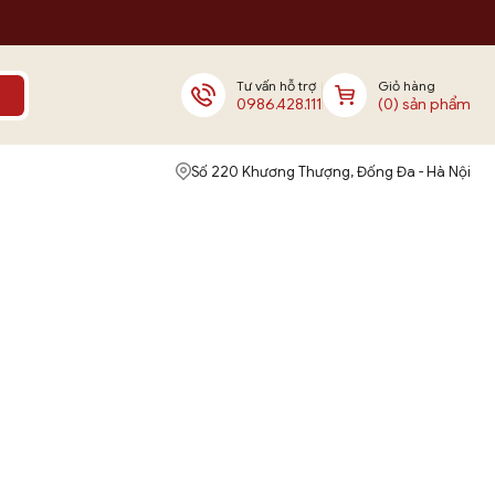
Tư vấn hỗ trợ
Giỏ hàng
0986.428.111
(0) sản phẩm
Số 220 Khương Thượng, Đống Đa - Hà Nội
CẤP