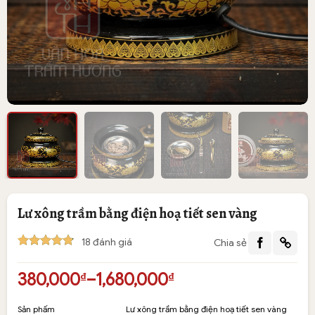
Lư xông trầm bằng điện hoạ tiết sen vàng
18
đánh giá
Chia sẻ
4.83
18
trên 5
dựa trên
Khoảng
380,000
–
1,680,000
₫
₫
đánh giá
giá:
từ
Sản phấm
Lư xông trầm bằng điện hoạ tiết sen vàng