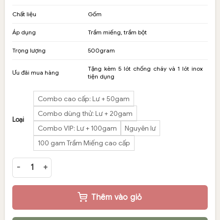
380,000₫
Chất liệu
Gốm
đến
1,680,000₫
Áp dụng
Trầm miếng, trầm bột
Trọng lượng
500gram
Tặng kèm 5 lót chống cháy và 1 lót inox
Ưu đãi mua hàng
tiện dụng
Combo cao cấp: Lư + 50gam
Combo dùng thử: Lư + 20gam
Loại
Combo VIP: Lư + 100gam
Nguyên lư
100 gam Trầm Miếng cao cấp
Lư xông trầm bằng điện hoạ tiết sen vàng số lượng
Thêm vào giỏ