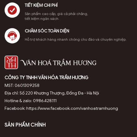
được
TIẾT KIỆM CHI PHÍ
chọn
trên
Sản phẩm cao cấp, giá cả phải chăng,
tiết kiệm ngân sách.
trang
sản
CHĂM SÓC TOÀN DIỆN
phẩm
Hỗ trợ khách hàng nhanh chóng chu đáo và chuyên nghiệp.
CÔNG TY TNHH VĂN HÓA TRẦM HƯƠNG
MST: 0601309258
Địa chỉ: Số 220 Khương Thượng, Đống Đa - Hà Nội
Lư điện dùng điện năng kiểm soát nhiệt độ vừa đủ để
Hotline & zalo: 0986.428.111
xông trầm
Facebook: https://www.facebook.com/vanhoatramhuong
Mùi trầm hương là một loại mùi hương được nhiều
SẢN PHẨM CHÍNH
người ưa thích bởi sự nhẹ nhàng không gắt, không