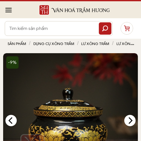
Bỏ
qua
nội
Tìm
dung
kiếm:
/
/
/
SẢN PHẨM
DỤNG CỤ XÔNG TRẦM
LƯ XÔNG TRẦM
LƯ XÔNG
TRẦM BẰNG ĐIỆN
-9%