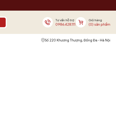
Tư vấn hỗ trợ
Giỏ hàng
0986.428.111
(0) sản phẩm
Số 220 Khương Thượng, Đống Đa - Hà Nội