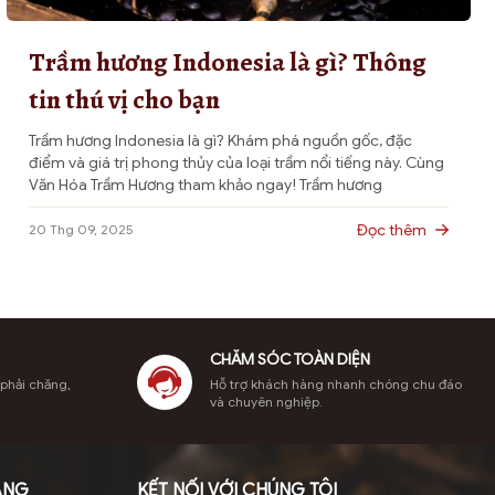
Trầm hương Indonesia là gì? Thông
tin thú vị cho bạn
Trầm hương Indonesia là gì? Khám phá nguồn gốc, đặc
điểm và giá trị phong thủy của loại trầm nổi tiếng này. Cùng
Văn Hóa Trầm Hương tham khảo ngay! Trầm hương
Indonesia, hay còn gọi là trầm Indo, là một trong những loại
gỗ quý hiếm được yêu thích nhất trên thế giới nhờ […]
Đọc thêm
20 Thg 09, 2025
CHĂM SÓC TOÀN DIỆN
 phải chăng,
Hỗ trợ khách hàng nhanh chóng chu đáo
và chuyên nghiệp.
ÀNG
KẾT NỐI VỚI CHÚNG TÔI