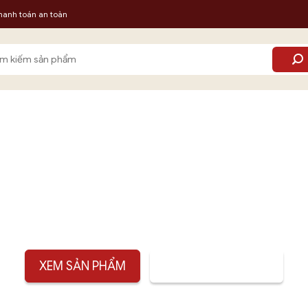
hanh toán an toàn
m:
VÒNG TAY 108
XEM SẢN PHẨM
TƯ VẤN SẢN PHẨM