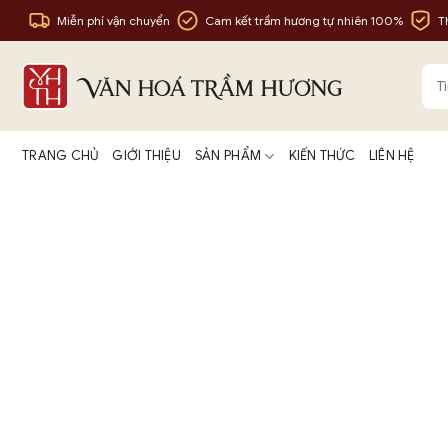
Bỏ
Miễn phí vận chuyển
Cam kết trầm hương tự nhiên 100%
T
qua
nội
Tìm
dung
kiế
TRANG CHỦ
GIỚI THIỆU
SẢN PHẨM
KIẾN THỨC
LIÊN HỆ