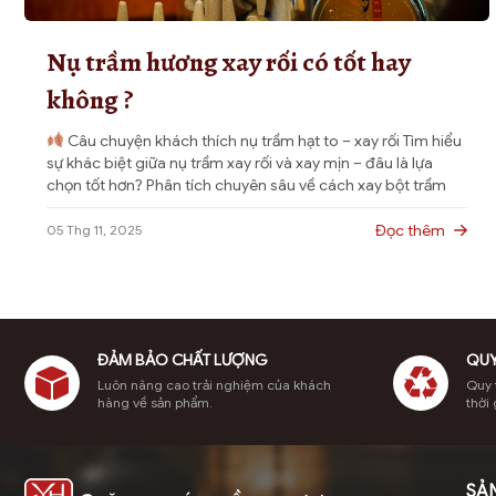
trang
sản
Nụ trầm hương xay rối có tốt hay
phẩm
không ?
Câu chuyện khách thích nụ trầm hạt to – xay rối Tìm hiểu
sự khác biệt giữa nụ trầm xay rối và xay mịn – đâu là lựa
chọn tốt hơn? Phân tích chuyên sâu về cách xay bột trầm
hương, tỉa dác, và bí quyết giúp nụ trầm hương thủ công
cháy hết, […]
Đọc thêm
05 Thg 11, 2025
ĐẢM BẢO CHẤT LƯỢNG
QUY
Luôn nâng cao trải nghiệm của khách
Quy t
hàng về sản phẩm.
thời 
SẢ