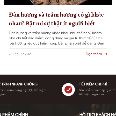
Đàn hương và trầm hương có gì khác
nhau? Bật mí sự thật ít người biết
Đàn hương và trầm hương khác nhau như thế nào? Khám
phá chi tiết đặc điểm, công dụng và giá trị thực tế của hai
loại hương liệu quý hiếm, giúp bạn phân biệt dễ dàng. Đàn
hương và trầm hương đều là những loại gỗ hương liệu quý,
thường được sử dụng trong tâm […]
Đọc thêm
23 Thg 09, 2025
 TRÌNH NHANH CHÓNG
TIẾT KIỆM CHI PHÍ
rình mua hàng tiện lợi, tiết kiệm
Sản phẩm cao cấp, giá cả
gian.
tiết kiệm ngân sách.
N PHẨM CHÍNH
HỖ TRỢ KHÁCH H