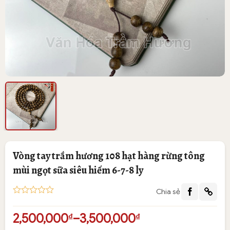
Vòng tay trầm hương 108 hạt hàng rừng tông
mùi ngọt sữa siêu hiếm 6-7-8 ly
Chia sẻ
5
1
trên 5
dựa trên
Khoảng
2,500,000
–
3,500,000
₫
₫
đánh giá