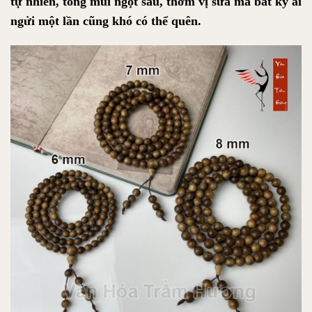
tự nhiên, tông mùi ngọt sâu, thơm vị sữa mà bất kỳ ai
ngửi một lần cũng khó có thể quên.