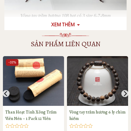
Vòng tay trầm hương 108 hạt có 3 size 6-7-8mm
XEM THÊM
SẢN PHẨM LIÊN QUAN
1. Quy trình làm ra vòng tay trầm hương 108
hạt
-33%
1.1 Chọn phôi cho vòng tay trầm hương 108 hạt
Công đoạn đầu tiên đó là chọn phôi cho
vòng tay trầm
hương 108 hạt
, cục phôi được lựa chọn phải đạt yêu cầu
các tiêu chí về độ dầu, mùi, sớ vân đẹp.
Việc chọn phôi kỹ càng sẽ quyết định trực tiếp chất
Than Hoạt Tính Xông Trầm
Vòng tay trầm hương 6 ly chìm
lượng của vòng trầm, đặc biệt là mùi thơm, trước khi
Viên Nén – 1 Pack 12 Viên
hiếm
tiện hạt, cục phôi sẽ được đánh giá kỹ càng từng góc