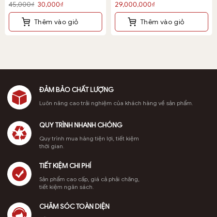
canh, kiểm tra xem bên trong có rỗng hay bị sâu rỗng
Được
Được
Giá
Giá
45,000
₫
30,000
₫
29,000,000
₫
xếp
xếp
gốc
hiện
hay không.
hạng
hạng
Thêm vào giỏ
Thêm vào giỏ
là:
tại
0
0
5
5
45,000₫.
là:
sao
sao
30,000₫.
ĐẢM BẢO CHẤT LƯỢNG
Luôn nâng cao trải nghiệm của khách hàng về sản phẩm.
QUY TRÌNH NHANH CHÓNG
Quy trình mua hàng tiện lợi, tiết kiệm
thời gian.
TIẾT KIỆM CHI PHÍ
Sản phẩm cao cấp, giá cả phải chăng,
tiết kiệm ngân sách.
CHĂM SÓC TOÀN DIỆN