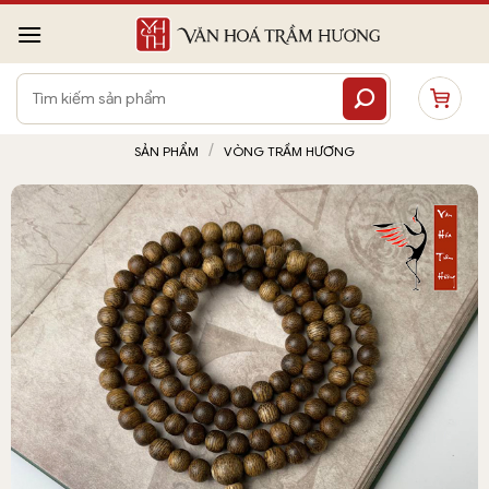
Bỏ
qua
nội
Tìm
dung
kiếm:
/
SẢN PHẨM
VÒNG TRẦM HƯƠNG