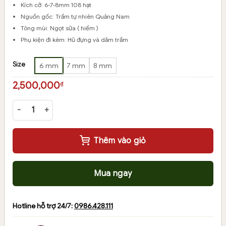
giá:
Kích cỡ: 6-7-8mm 108 hạt
từ
Nguồn gốc: Trầm tự nhiên Quảng Nam
2,500,000₫
Tông mùi: Ngọt sữa ( hiếm )
đến
Phụ kiện đi kèm: Hũ đựng và dăm trầm
3,500,000₫
XÓA
Size
6 mm
7 mm
8 mm
2,500,000
₫
Vòng tay trầm hương 108 hạt hàng rừng tông mùi ngọt sữa siêu h
Thêm vào giỏ
Mua ngay
Hotline hỗ trợ 24/7:
0986.428.111