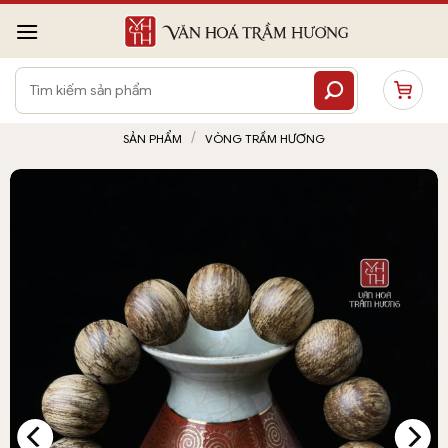
Bỏ
qua
nội
Tìm
dung
kiếm:
/
SẢN PHẨM
VÒNG TRẦM HƯƠNG