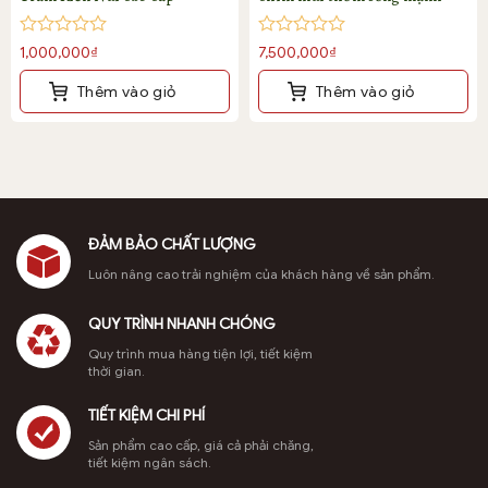
Được
Được
1,000,000
₫
7,500,000
₫
xếp
xếp
hạng
hạng
Thêm vào giỏ
Thêm vào giỏ
0
0
5
5
sao
sao
ĐẢM BẢO CHẤT LƯỢNG
Luôn nâng cao trải nghiệm của khách hàng về sản phẩm.
QUY TRÌNH NHANH CHÓNG
Quy trình mua hàng tiện lợi, tiết kiệm
thời gian.
TIẾT KIỆM CHI PHÍ
Vòng tay trầm hương Banh quầng 14 ly mùi thơm sống mạnh
Sản phẩm cao cấp, giá cả phải chăng,
tiết kiệm ngân sách.