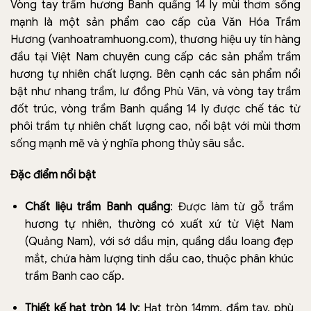
Vòng tay trầm hương Banh quầng 14 ly mùi thơm sống
mạnh là một sản phẩm cao cấp của Văn Hóa Trầm
Hương (vanhoatramhuong.com), thương hiệu uy tín hàng
đầu tại Việt Nam chuyên cung cấp các sản phẩm trầm
hương tự nhiên chất lượng. Bên cạnh các sản phẩm nổi
bật như nhang trầm, lư đồng Phù Vân, và vòng tay trầm
đốt trúc, vòng trầm Banh quầng 14 ly được chế tác từ
phôi trầm tự nhiên chất lượng cao, nổi bật với mùi thơm
sống mạnh mẽ và ý nghĩa phong thủy sâu sắc.
Đặc điểm nổi bật
Chất liệu trầm Banh quầng
: Được làm từ gỗ trầm
hương tự nhiên, thường có xuất xứ từ Việt Nam
(Quảng Nam), với sớ dầu mịn, quầng dầu loang đẹp
mắt, chứa hàm lượng tinh dầu cao, thuộc phân khúc
trầm Banh cao cấp.
Thiết kế hạt tròn 14 ly
: Hạt tròn 14mm, đầm tay, phù