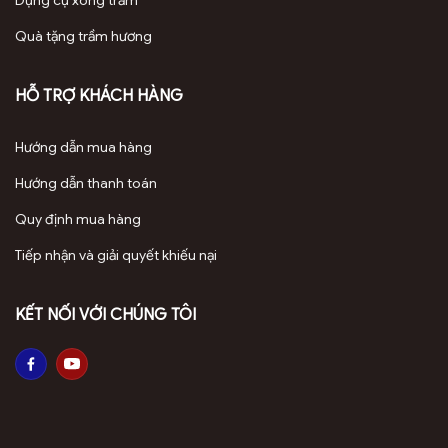
Dụng cụ xông trầm
Quà tặng trầm hương
Lý do chọn sản phẩm từ Văn Hóa Trầm Hương
Chất lượng đảm bảo: Sản phẩm được làm từ phôi
HỖ TRỢ KHÁCH HÀNG
trầm Banh tự nhiên, không ép dầu, không tẩm hóa
chất, kèm giấy kiểm định và video test chất lượng.
Hướng dẫn mua hàng
Cam kết hoàn tiền 200% nếu phát hiện hàng giả.
Hướng dẫn thanh toán
Uy tín thương hiệu: Văn Hóa Trầm Hương được khách
Quy định mua hàng
hàng đánh giá cao nhờ sản phẩm chất lượng, dịch vụ
tận tâm và chính sách bảo hành trọn đời về nguồn
Tiếp nhận và giải quyết khiếu nại
gốc tự nhiên.
KẾT NỐI VỚI CHÚNG TÔI
Giá trị thẩm mỹ và phong thủy: Vòng Banh quầng 14
ly kết hợp vẻ đẹp mộc mạc với mùi thơm sống mạnh,
đáp ứng nhu cầu của người yêu trầm cao cấp.
Hướng dẫn sử dụng và bảo quản