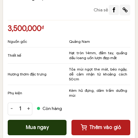
Chia sẻ
3,500,000
₫
Nguồn gốc
Quảng Nam
Hạt tròn 14mm, đầm tay, quầng
Thiết kế
dầu loang uốn lượn đẹp mắt
Tỏa mùi ngọt the mát, béo ngậy,
Hương thơm đặc trưng
dễ cảm nhận từ khoảng cách
50cm
Kèm hũ đựng, dăm trầm dưỡng
Phụ kiện
mùi
Vòng tay trầm hương Banh quầng 14 ly mùi thơm sống mạnh số l
Còn hàng
Mua ngay
Thêm vào giỏ