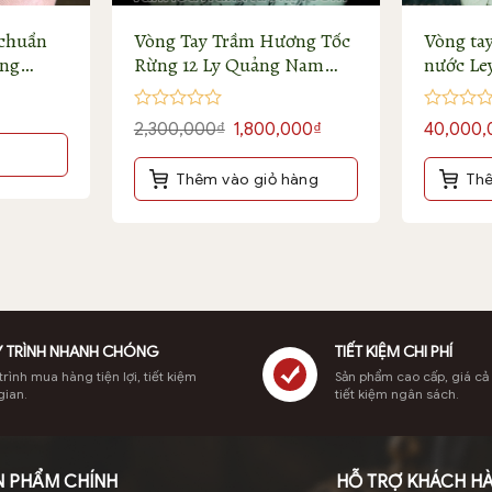
 chuẩn
Vòng Tay Trầm Hương Tốc
Vòng ta
ống
Rừng 12 Ly Quảng Nam
nước Le
Thơm Sống
Được
Được
Giá
Giá
2,300,000
₫
1,800,000
₫
40,000,
xếp
xếp
gốc
hiện
hạng
hạng
là:
tại
0
0
chìm thơm sống ngọt mạnh
Thêm vào giỏ hàng
Thê
5
5
2,300,000₫.
là:
sao
sao
1,800,000₫.
 TRÌNH NHANH CHÓNG
TIẾT KIỆM CHI PHÍ
rình mua hàng tiện lợi, tiết kiệm
Sản phẩm cao cấp, giá cả
gian.
tiết kiệm ngân sách.
N PHẨM CHÍNH
HỖ TRỢ KHÁCH H