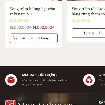
Vòng trầm hương hạt tròn
Vòng trầm tốc Lào
12 ly nam VIP
hàng rừng thơm s
mạnh
Được
Được
Giá
Giá
15,000,000
₫
14,000,000
₫
xếp
xếp
gốc
hiện
Đọc tiếp
hạng
hạng
là:
tại
0
0
Vòng tay trầm hương 8 ly đơn cận 
Thêm vào giỏ hàng
5
5
15,000,000₫.
là:
sao
sao
14,000,000₫.
ĐẢM BẢO CHẤT LƯỢNG
QUY
Luôn nâng cao trải nghiệm của khách
Quy t
hàng về sản phẩm.
thời 
SẢ