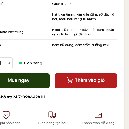
gốc
Quảng Nam
Hạt tròn 8mm, vân dầu đậm, sớ dầu rõ
nét, màu nâu vàng tự nhiên
Ngọt sữa, béo ngậy, dễ cảm nhận
thơm đặc trưng
ngay từ lần ngửi đầu tiên
n
Kèm hũ đựng, dăm trầm dưỡng mùi
ay trầm hương 8 ly đơn cận chìm thơm sống ngọt mạnh số lượng
Còn hàng
Mua ngay
Thêm vào giỏ
 hỗ trợ 24/7:
0986.428.111
 phí bảo hành
Giao hàng tận nơi
Thanh toán dễ dàng