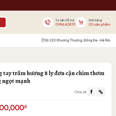
Tư vấn hỗ trợ
Giỏ hàng
0986.428.111
(0) sản phẩm
Số 220 Khương Thượng, Đống Đa - Hà Nội
 tay trầm hương 8 ly đơn cận chìm thơm
g ngọt mạnh
Chia sẻ
500,000
₫