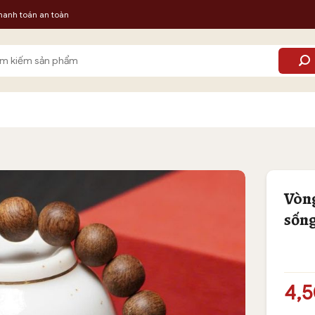
hanh toán an toàn
m:
Vòng
sốn
4,