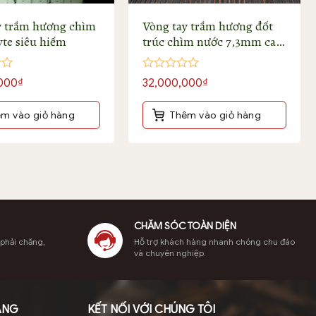
y trầm hương chìm
Vòng tay trầm hương đốt
yte siêu hiếm
trúc chìm nước 7,3mm cao
cấp
Được
000
₫
32,000,000
₫
xếp
hạng
0
m vào giỏ hàng
Thêm vào giỏ hàng
5
sao
CHĂM SÓC TOÀN DIỆN
 phải chăng,
Hỗ trợ khách hàng nhanh chóng chu đáo
và chuyên nghiệp.
ÀNG
KẾT NỐI VỚI CHÚNG TÔI