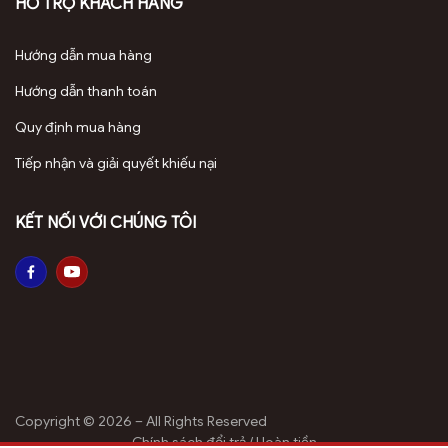
HỖ TRỢ KHÁCH HÀNG
Hướng dẫn mua hàng
Hướng dẫn thanh toán
Trầm hương tự nhiên từ quá trình kiến làm tổ trên cây Dó Bầu
Quy định mua hàng
Tiếp nhận và giải quyết khiếu nại
KẾT NỐI VỚI CHÚNG TÔI
Công dụng của trầm kiến cao cấp
Trầm kiến cao cấp mang lại nhiều lợi ích vượt trội, đáp
ứng nhu cầu tâm linh, sức khỏe và phong thủy:
Xông đốt:
Copyright © 2026 – All Rights Reserved
Tâm linh: Sử dụng trên bàn thờ gia tiên,
Chính sách đổi trả / Hoàn tiền