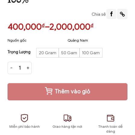
Chia sẻ
Khoảng
400,000
–
2,000,000
₫
₫
giá:
Nguồn gốc
Quảng Nam
từ
400,000₫
Hàm lượng tinh dầu
60%
Trọng Lượng
20 Gram
50 Gam
100 Gam
đến
Mùi hương
ngọt mạnh, hậu sâu
Trầm kiến cao cấp tự nhiên 100% số lượng
2,000,000₫
Quy cách đóng hộp
20 gam, 50 gam, 100 gam
Thêm vào giỏ
Miễn phí bảo hành
Giao hàng tận nơi
Thanh toán dễ
dàng