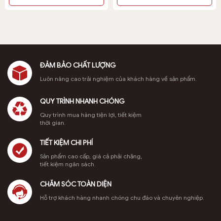
390,000₫.
là:
380,000₫
Sản
290,000₫.
phẩm
đến
này
1,680,000
có
nhiều
biến
ĐẢM BẢO CHẤT LƯỢNG
Trầm kiến cao cấp là sản phẩm thượng hạng trong dòng trầm
thể.
hương miếng
Luôn nâng cao trải nghiệm của khách hàng về sản phẩm.
Các
tùy
QUY TRÌNH NHANH CHÓNG
chọn
có
Quy trình mua hàng tiện lợi, tiết kiệm
thời gian.
thể
được
TIẾT KIỆM CHI PHÍ
chọn
trên
Sản phẩm cao cấp, giá cả phải chăng,
tiết kiệm ngân sách.
trang
sản
CHĂM SÓC TOÀN DIỆN
phẩm
Hỗ trợ khách hàng nhanh chóng chu đáo và chuyên nghiệp.