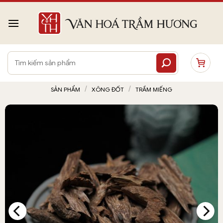
Bỏ
qua
nội
dung
Tìm
kiếm:
/
/
SẢN PHẨM
XÔNG ĐỐT
TRẦM MIẾNG