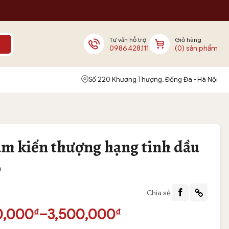
Tư vấn hỗ trợ
Giỏ hàng
0986.428.111
(0) sản phẩm
Số 220 Khương Thượng, Đống Đa - Hà Nội
m kiến thượng hạng tinh dầu
o
Chia sẻ
oảng
0,000
–
3,500,000
₫
₫
: