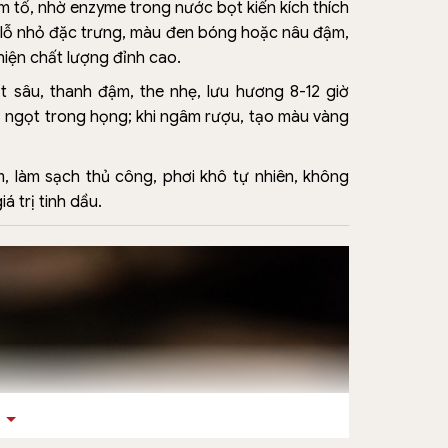
làm tổ, nhờ enzyme trong nước bọt kiến kích thích
u lỗ nhỏ đặc trưng, màu đen bóng hoặc nâu đậm,
iện chất lượng đỉnh cao.
t sâu, thanh đậm, the nhẹ, lưu hương 8-12 giờ
 vị ngọt trong họng; khi ngâm rượu, tạo màu vàng
, làm sạch thủ công, phơi khô tự nhiên, không
 trị tinh dầu.