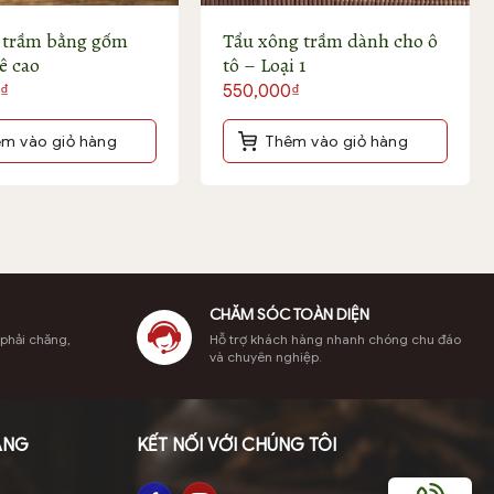
 trầm bằng gốm
Tẩu xông trầm dành cho ô
ê cao
tô – Loại 1
₫
550,000
₫
m vào giỏ hàng
Thêm vào giỏ hàng
CHĂM SÓC TOÀN DIỆN
 phải chăng,
Hỗ trợ khách hàng nhanh chóng chu đáo
và chuyên nghiệp.
ÀNG
KẾT NỐI VỚI CHÚNG TÔI