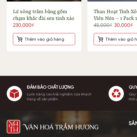
Lư xông trầm bằng gốm
Than Hoạt Tính X
chạm khắc đài sen tinh xảo
Viên Nén – 1 Pack 1
Giá
G
230,000
₫
45,000
₫
30,000
₫
gốc
hi
là:
tạ
Thêm vào giỏ hàng
Thêm vào giỏ 
Trầm kiến thượng hạng khai th
45,000₫.
là
3
ĐẢM BẢO CHẤT LƯỢNG
QUY
Luôn nâng cao trải nghiệm của khách
Quy t
hàng về sản phẩm.
thời 
SẢ