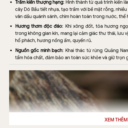
Trầm kiến thượng hạng
: Hình thành từ quá trình kiến 
cây Dó Bầu tiết nhựa, tạo trầm với bề mặt rỗng, nhiề
vân dầu quánh sánh, chìm hoàn toàn trong nước, thể h
Hương thơm độc đáo
: Khi xông đốt, tỏa hương ngọ
trong không gian kín, mang lại cảm giác thư thái, lưu
hổ phách, hương nồng ấm, quyến rũ.
Nguồn gốc minh bạch
: Khai thác từ rừng Quảng Nam
tẩm hóa chất, đảm bảo an toàn sức khỏe và giữ trọn giá
XEM THÊM