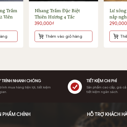
ông Trầm
Nhang Trầm Đặc Biệt
Lư xông
2 Viên
Thiên Hương 4 Tấc
nắp ngh
iá
390,000
₫
290,000
ện
i
hàng
Thêm vào giỏ hàng
Thê
ác từ rừng Quảng Nam
:
0,000₫.
 TRÌNH NHANH CHÓNG
TIẾT KIỆM CHI PHÍ
rình mua hàng tiện lợi, tiết kiệm
Sản phẩm cao cấp, giá cả
gian.
tiết kiệm ngân sách.
N PHẨM CHÍNH
HỖ TRỢ KHÁCH H