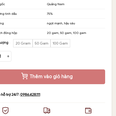
gốc
Quảng Nam
0,000₫
ng tinh dầu
75%
n
ơng
ngọt mạnh, hậu sâu
00,000₫
ch đóng hộp
20 gam, 50 gam, 100 gam
Lượng
20 Gram
50 Gam
100 Gam
iến thượng hạng tinh dầu cao số lượng
Thêm vào giỏ hàng
 hỗ trợ 24/7:
0986.428.111