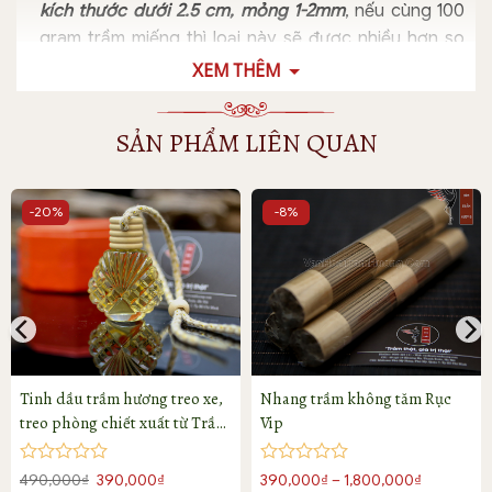
kích thước dưới 2.5 cm, mỏng 1-2mm
, nếu cùng 100
gram trầm miếng thì loại này sẽ được nhiều hơn so
với những loại trầm miếng to và dày.
XEM THÊM
SẢN PHẨM LIÊN QUAN
-20%
-8%
Tinh dầu trầm hương treo xe,
Nhang trầm không tăm Rục
treo phòng chiết xuất từ Trầm
Vip
núi Quảng Nam xịn
Được
Được
Giá
Giá
Khoảng
490,000
₫
390,000
₫
390,000
₫
–
1,800,000
₫