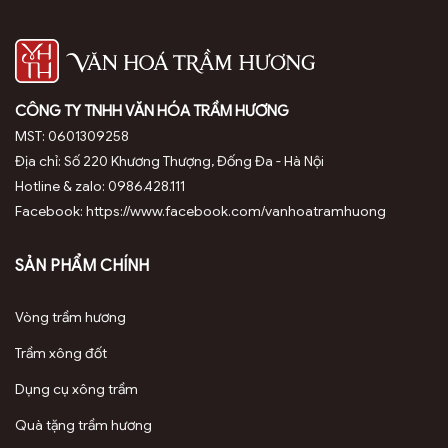
CÔNG TY TNHH VĂN HÓA TRẦM HƯƠNG
Trầm miếng chân sam size nhỏ chứa hàm lượng tinh dầu cao,
MST: 0601309258
khoảng 60%
Địa chỉ: Số 220 Khương Thượng, Đống Đa - Hà Nội
Hotline & zalo: 0986.428.111
Facebook: https://www.facebook.com/vanhoatramhuong
SẢN PHẨM CHÍNH
Vòng trầm hương
Công dụng của trầm miếng chân sam loại nhiều dầu
Trầm xông đốt
Trầm miếng chân sam loại nhiều dầu mang lại nhiều giá trị
Dụng cụ xông trầm
vượt trội, phù hợp với nhu cầu tâm linh, sức khỏe và
phong thủy:
Quà tặng trầm hương