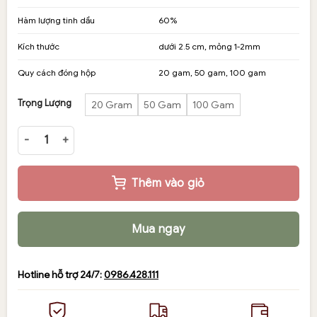
260,000₫
Hàm lượng tinh dầu
60%
đến
1,300,000₫
Kích thước
dưới 2.5 cm, mỏng 1-2mm
Quy cách đóng hộp
20 gam, 50 gam, 100 gam
Trọng Lượng
20 Gram
50 Gam
100 Gam
Trầm miếng chân sam loại nhiều dầu size nhỏ số lượng
Thêm vào giỏ
Mua ngay
Hotline hỗ trợ 24/7:
0986.428.111