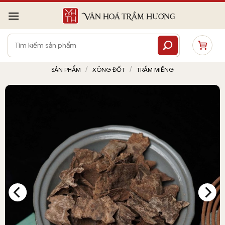
Bỏ
qua
nội
Tìm
dung
kiếm:
/
/
SẢN PHẨM
XÔNG ĐỐT
TRẦM MIẾNG