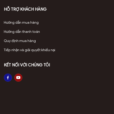
Tâm linh: Theo văn hóa Việt Nam, xông trầm miếng là
HỖ TRỢ KHÁCH HÀNG
cầu nối tâm linh, thể hiện lòng thành kính với tổ tiên,
Phật, thần tài. Hương trầm giúp xua đuổi tà khí,
Hướng dẫn mua hàng
thanh lọc không gian, đặc biệt phù hợp cho các dịp
lễ Tết, cúng giỗ, khai trương hoặc gia đình mới có
Hướng dẫn thanh toán
tang sự.
Quy định mua hàng
Sức khỏe: Hương trầm tự nhiên giúp thư giãn tinh
Tiếp nhận và giải quyết khiếu nại
thần, giảm căng thẳng, cải thiện giấc ngủ và thanh
lọc không khí. Tinh dầu trầm có đặc tính kháng viêm,
hỗ trợ giảm đau đầu, đau cơ và cải thiện tiêu hóa khi
KẾT NỐI VỚI CHÚNG TÔI
sử dụng đúng cách.
Phong thủy: Trầm miếng chân sam chứa nhiều tinh
dầu, mang năng lượng dương mạnh mẽ, giúp chiêu
tài lộc, hóa giải vận xấu, tăng cát khí, phù hợp cho
gia chủ mệnh Kim, Thổ và Hỏa.