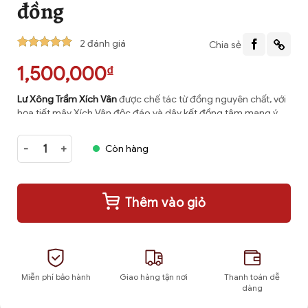
đồng
2
đánh giá
Chia sẻ
5
2
trên 5
1,500,000
₫
dựa trên
đánh giá
Lư Xông Trầm Xích Vân
được chế tác từ đồng nguyên chất, với
họa tiết mây Xích Vân độc đáo và dây kết đồng tâm mang ý
nghĩa phong thủy, giúp thu hút may mắn và thịnh vượng cho
gia đình.
Lư xông trầm Xích Vân bằng đồng số lượng
Còn hàng
Thêm vào giỏ
Miễn phí bảo hành
Giao hàng tận nơi
Thanh toán dễ
dàng