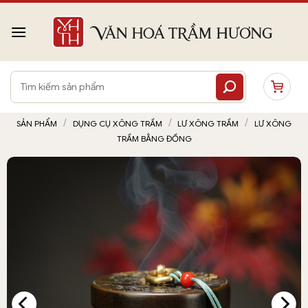
Bỏ
qua
nội
dung
Tìm
kiếm:
/
/
/
SẢN PHẨM
DỤNG CỤ XÔNG TRẦM
LƯ XÔNG TRẦM
LƯ XÔNG
TRẦM BẰNG ĐỒNG