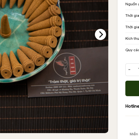
Nguồn 
là:
tại
390
là:
Thời gi
300
Thời gi
Kích th
Quy cá
Nụ trầ
Hotline
Miễn