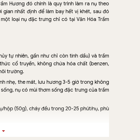
ầm Hương đó chính là quy trình làm ra nụ theo
i gian nhất định để làm bay hết vị khét, sau đó
a một loại nụ đặc trưng chỉ có tại Văn Hóa Trầm
hủy tự nhiên, gần như chỉ còn tinh dầu) và trầm
g thức cổ truyền, không chứa hóa chất (benzen,
môi trường.
anh nhẹ, the mát, lưu hương 3-5 giờ trong không
ửi sống, nụ có mùi thơm sống đặc trưng của trầm
ụ/hộp (50g), cháy đều trong 20-25 phút/nụ, phù
ợc ủ thêm 3-6 tháng sau thành phẩm để đạt độ