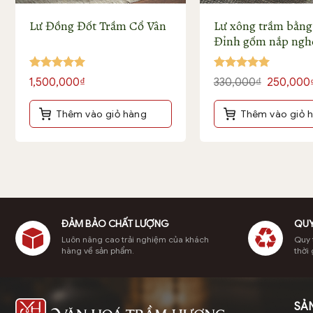
Lư Đồng Đốt Trầm Cổ Vân
Lư xông trầm bằn
Đỉnh gốm nắp ngh
Được xếp
Được xếp
Giá
1,500,000
₫
330,000
₫
250,000
hạng
5
5
hạng
5
5
gốc
sao
sao
là:
Thêm vào giỏ hàng
Thêm vào giỏ 
330,000₫
.
ĐẢM BẢO CHẤT LƯỢNG
QUY
Luôn nâng cao trải nghiệm của khách
Quy t
hàng về sản phẩm.
thời 
Nguyên liệu làm nụ được xa
SẢ