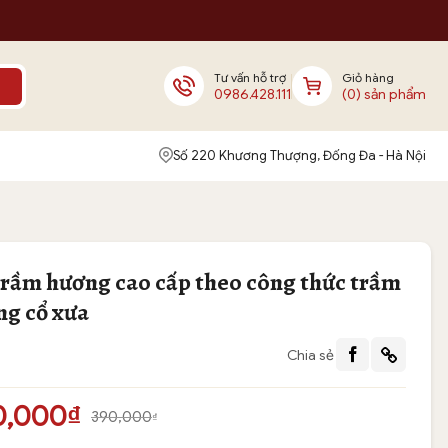
Tư vấn hỗ trợ
Giỏ hàng
0986.428.111
(0) sản phẩm
Số 220 Khương Thượng, Đống Đa - Hà Nội
rầm hương cao cấp theo công thức trầm
ng cổ xưa
Chia sẻ
0,000
₫
390,000
₫
c
n