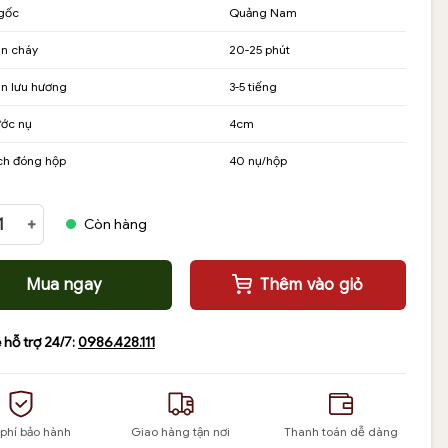
gốc
Quảng Nam
,000₫.
an cháy
20-25 phút
,000₫.
an lưu hương
3-5 tiếng
ước nụ
4cm
ch đóng hộp
40 nụ/hộp
m hương cao cấp theo công thức trầm hương cổ xưa số lượng
Còn hàng
Mua ngay
Thêm vào giỏ
 hỗ trợ 24/7:
0986.428.111
 phí bảo hành
Giao hàng tận nơi
Thanh toán dễ dàng