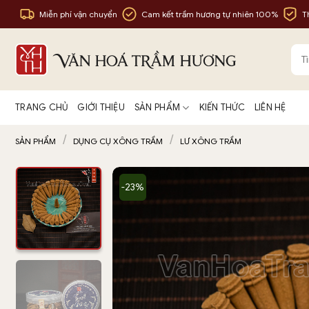
Bỏ
Miễn phí vận chuyển
Cam kết trầm hương tự nhiên 100%
T
qua
nội
Tìm
dung
kiế
TRANG CHỦ
GIỚI THIỆU
SẢN PHẨM
KIẾN THỨC
LIÊN HỆ
/
/
SẢN PHẨM
DỤNG CỤ XÔNG TRẦM
LƯ XÔNG TRẦM
-23%