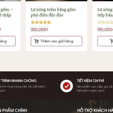
g gốm –
Lư xông trầm bằng gốm
Lư xông
ê thấp
phù điêu độc đáo
tiếp bằ
họa tiết
Được xếp
Được
Giá
₫
350,000
₫
190,000
hạng
5
5
xếp
hiện
sao
hạng
tại
0
hàng
Thêm vào giỏ hàng
5
.
là:
sao
250,000₫.
 TRÌNH NHANH CHÓNG
TIẾT KIỆM CHI PHÍ
rình mua hàng tiện lợi, tiết kiệm
Sản phẩm cao cấp, giá cả
gian.
tiết kiệm ngân sách.
y từ trầm núi xịn
N PHẨM CHÍNH
HỖ TRỢ KHÁCH H