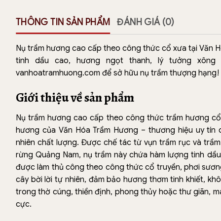
THÔNG TIN SẢN PHẨM
ĐÁNH GIÁ (0)
Nụ trầm hương cao cấp theo công thức cổ xưa tại Văn Hó
tinh dầu cao, hương ngọt thanh, lý tưởng xông 
vanhoatramhuong.com để sở hữu nụ trầm thượng hạng!
Giới thiệu về sản phẩm
Nụ trầm hương cao cấp theo công thức trầm hương cổ 
hương của Văn Hóa Trầm Hương – thương hiệu uy tín 
nhiên chất lượng. Được chế tác từ vụn trầm rục và trầm 
rừng Quảng Nam, nụ trầm này chứa hàm lượng tinh dầ
được làm thủ công theo công thức cổ truyền, phơi sương, 
cây bời lời tự nhiên, đảm bảo hương thơm tinh khiết, k
trong thờ cúng, thiền định, phong thủy hoặc thư giãn, ma
cực.