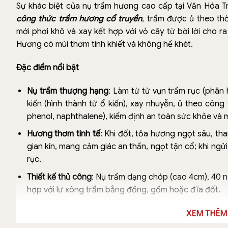
Sự khác biệt của nụ trầm hương cao cấp tại Văn Hóa Tr
công thức trầm hương cổ truyền
, trầm được ủ theo thờ
mới phơi khô và xay kết hợp với vỏ cây từ bời lời cho r
Hương có mùi thơm tinh khiết và không hề khét.
Đặc điểm nổi bật
Nụ trầm thượng hạng
: Làm từ từ vụn trầm rục (phân 
kiến (hình thành từ ổ kiến), xay nhuyễn, ủ theo côn
phenol, naphthalene), kiểm định an toàn sức khỏe và 
Hương thơm tinh tế
: Khi đốt, tỏa hương ngọt sâu, th
gian kín, mang cảm giác an thần, ngọt tận cổ; khi ng
rục.
Thiết kế thủ công
: Nụ trầm dạng chóp (cao 4cm), 40 n
hợp với lư xông trầm bằng đồng, gốm hoặc đĩa đốt.
Nguồn gốc minh bạch
: Trầm từ rừng Quảng Nam, đư
XEM THÊM
thơm ngọt tối ưu, đảm bảo chất lượng cao cấp.