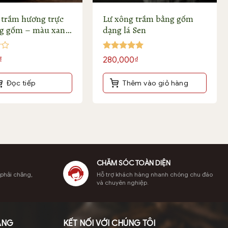
 trầm hương trực
Lư xông trầm bằng gốm
ng gốm – màu xanh
dạng lá Sen
Được xếp
₫
280,000
₫
hạng
5
5
sao
Đọc tiếp
Thêm vào giỏ hàng
CHĂM SÓC TOÀN DIỆN
 phải chăng,
Hỗ trợ khách hàng nhanh chóng chu đáo
và chuyên nghiệp.
ÀNG
KẾT NỐI VỚI CHÚNG TÔI