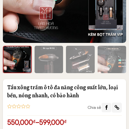
Tẩu xông trầm ô tô đa năng công suất lớn, loại
bền, nóng nhanh, có bảo hành
Chia sẻ
5
1
trên 5
dựa trên
Khoảng
550,000
–
599,000
₫
₫
đánh giá