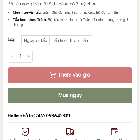
giá:
Bộ Tẩu xông trầm ô tô đa năng có 2 tuỳ chọn:
từ
Mua nguyên tẩu:
gồm đầy đủ hộp, tẩu, thìa, kẹp, hũ đựng trầm
550,000₫
Tẩu kèm theo Trầm:
Bộ tẩu kèm theo hũ Trầm đủ cho dùng trong 3
đến
tháng
599,000₫
Loại
Nguyên Tẩu
Tẩu kèm theo Trầm
Tẩu xông trầm ô tô đa năng công suất lớn, loại bền, nóng nhanh,
Thêm vào giỏ
Mua ngay
Hotline hỗ trợ 24/7:
0986.428.111