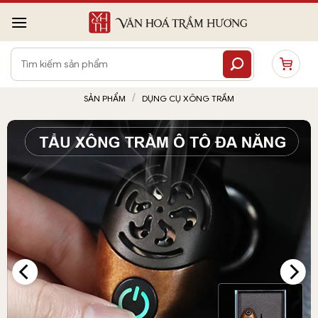
Bỏ
qua
nội
Tìm
dung
kiếm:
/
SẢN PHẨM
DỤNG CỤ XÔNG TRẦM