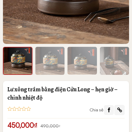
Lư xông trầm bằng điện Cửu Long – hẹn giờ –
chỉnh nhiệt độ
Chia sẻ
5
1
trên 5
dựa trên
Giá
Giá
450,000
₫
đánh giá
490,000
₫