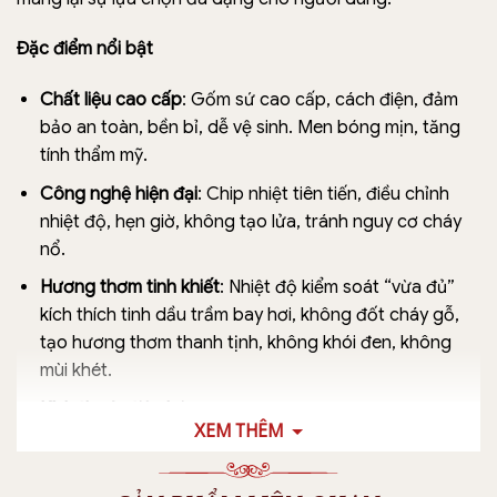
Đặc điểm nổi bật
Chất liệu cao cấp
: Gốm sứ cao cấp, cách điện, đảm
bảo an toàn, bền bỉ, dễ vệ sinh. Men bóng mịn, tăng
tính thẩm mỹ.
Công nghệ hiện đại
: Chip nhiệt tiên tiến, điều chỉnh
nhiệt độ, hẹn giờ, không tạo lửa, tránh nguy cơ cháy
nổ.
Hương thơm tinh khiết
: Nhiệt độ kiểm soát “vừa đủ”
kích thích tinh dầu trầm bay hơi, không đốt cháy gỗ,
tạo hương thơm thanh tịnh, không khói đen, không
mùi khét.
Kích thước tiện lợi
: Đường kính miệng 10 cm, cao 15
XEM THÊM
cm, đế 13 cm, phù hợp phòng dưới 20m². Dây điện
dài 1.5m, kèm khay inox, thìa xúc bột, nhíp gắp trầm,
đôn gốm đồng bộ.