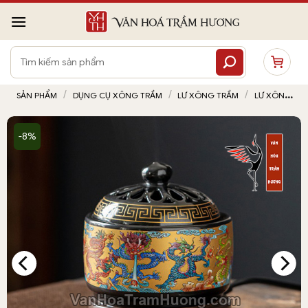
Bỏ
qua
nội
Tìm
dung
kiếm:
/
/
/
SẢN PHẨM
DỤNG CỤ XÔNG TRẦM
LƯ XÔNG TRẦM
LƯ XÔNG
TRẦM BẰNG ĐIỆN
-8%