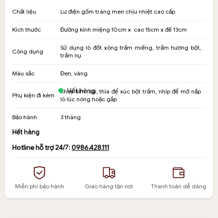
gốc
hiện
là:
tại
Chất liệu
Lư điện gốm tráng men chịu nhiệt cao cấp
490,000₫.
là:
Kích thước
Đường kính miệng 10cm x cao 15cm x đế 13cm
450,000₫.
Sử dụng lò đốt xông trầm miếng, trầm hương bột,
Công dụng
trầm nụ
Màu sắc
Đen, vàng
Hết hàng
Khay kim loại, thìa để xúc bột trầm, nhíp để mở nắp
Phụ kiện đi kèm
lò lúc nóng hoặc gắp
Bảo hành
3 tháng
Hết hàng
Hotline hỗ trợ 24/7:
0986.428.111
Miễn phí bảo hành
Giao hàng tận nơi
Thanh toán dễ dàng