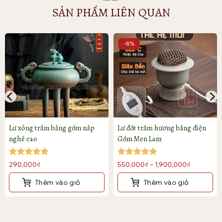
SẢN PHẨM LIÊN QUAN
-8%
Thiết kế nhỏ gọn phù hợp với nhiều không gian
Lư xông trầm bằng gốm nắp
Lư đốt trầm hương bằng điện
nghê cao
Gốm Men Lam
Được xếp
Được xếp
Khoảng
290,000
₫
550,000
₫
–
1,900,000
₫
hạng
5
5
hạng
5
5
giá:
sao
sao
Thêm vào giỏ
Thêm vào giỏ
từ
550,000₫
Sản
phẩm
đến
này
1,900,000