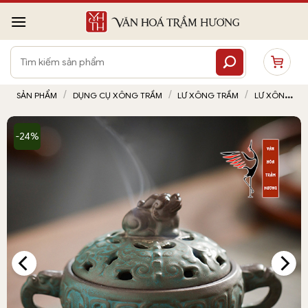
Bỏ
qua
nội
Tìm
dung
kiếm:
/
/
/
SẢN PHẨM
DỤNG CỤ XÔNG TRẦM
LƯ XÔNG TRẦM
LƯ XÔNG
TRẦM BẰNG GỐM
-24%