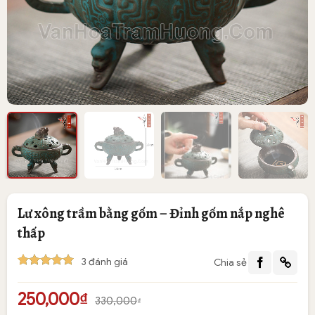
Lư xông trầm bằng gốm – Đỉnh gốm nắp nghê
thấp
3
đánh giá
Chia sẻ
5
3
trên 5
dựa trên
Giá
Giá
250,000
₫
đánh giá
330,000
₫