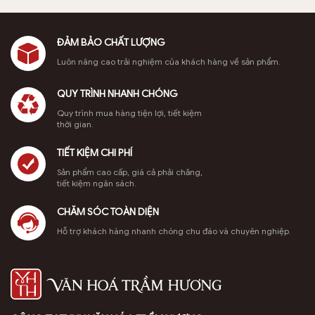
có
nhiều
biến
ĐẢM BẢO CHẤT LƯỢNG
thể.
Luôn nâng cao trải nghiệm của khách hàng về sản phẩm.
Các
tùy
QUY TRÌNH NHANH CHÓNG
chọn
có
Quy trình mua hàng tiện lợi, tiết kiệm
thời gian.
thể
Lư xông trầm nắp nghê thấp có độ hoàn thiện tốt, thiết kế cân
được
TIẾT KIỆM CHI PHÍ
đối, không bị lỗi thời
chọn
trên
Sản phẩm cao cấp, giá cả phải chăng,
tiết kiệm ngân sách.
trang
sản
CHĂM SÓC TOÀN DIỆN
phẩm
Hỗ trợ khách hàng nhanh chóng chu đáo và chuyên nghiệp.
Lư xông trầm bằng gốm bao gồm 3 bộ phận chính: