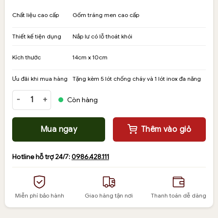
gốc
hiện
là:
tại
Chất liệu cao cấp
Gốm tráng men cao cấp
330,000₫.
là:
250,000₫.
Thiết kế tiện dụng
Nắp lư có lỗ thoát khói
Kích thước
14cm x 10cm
Ưu đãi khi mua hàng
Tặng kèm 5 lót chống cháy và 1 lót inox đa năng
Lư xông trầm bằng gốm - Đỉnh gốm nắp nghê thấp số lượng
Còn hàng
Mua ngay
Thêm vào giỏ
Hotline hỗ trợ 24/7:
0986.428.111
Miễn phí bảo hành
Giao hàng tận nơi
Thanh toán dễ dàng