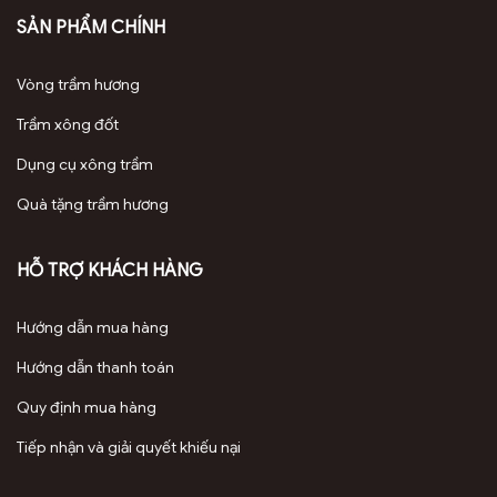
SẢN PHẨM CHÍNH
Phụ kiện đi kèm lư xông trầm bằng gỗ óc chó
Vòng trầm hương
Trầm xông đốt
Dụng cụ xông trầm
Quà tặng trầm hương
II. Ưu điểm nổi bật của lư xông trầm bằng gỗ óc
HỖ TRỢ KHÁCH HÀNG
chó
Với thiết kế độc đáo, lư có nhiều ưu điểm nổi bật là sự lựa chọn
Hướng dẫn mua hàng
hàng đầu cho những người chơi Trầm Hương
Hướng dẫn thanh toán
Kích thước lớn: Là một món đồ nghệ thuật trang trí trên bàn
Quy định mua hàng
Tiện dụng: Vừa có chức năng đựng nhang vừa là bộ phận
Tiếp nhận và giải quyết khiếu nại
đốt nhang trầm