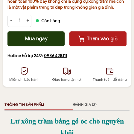
hoàn toàn 100% đây không chỉ là dụng cụ xông trầm mà còn
là một vật phẩm trang trí đẹp trong không gian gia đình.
Lư xông trầm bằng gỗ óc chó số lượng
Còn hàng
Mua ngay
Thêm vào giỏ
Hotline hỗ trợ 24/7:
0986.428.111
Miễn phí bảo hành
Giao hàng tận nơi
Thanh toán dễ dàng
THÔNG TIN SẢN PHẨM
ĐÁNH GIÁ (2)
Lư xông trầm bằng gỗ óc chó nguyên
khối