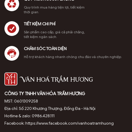
Phụ kiện đi kèm lư có một miếng lót chống cháy để giúp dễ dàng
Quy trình mua hàng tiện lợi, tiết kiệm
vệ sinh và sử dụng được với nhiều loại nhang trầm khác nhau.
thời gian.
TIẾT KIỆM CHI PHÍ
Sản phẩm cao cấp, giá cả phải chăng,
tiết kiệm ngân sách.
CHĂM SÓC TOÀN DIỆN
Hỗ trợ khách hàng nhanh chóng chu đáo và chuyên nghiệp.
CÔNG TY TNHH VĂN HÓA TRẦM HƯƠNG
MST: 0601309258
Địa chỉ: Số 220 Khương Thượng, Đống Đa - Hà Nội
Hotline & zalo: 0986.428.111
Facebook: https://www.facebook.com/vanhoatramhuong