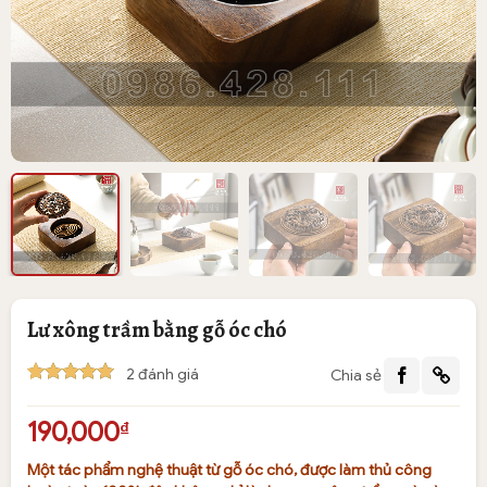
Lư xông trầm bằng gỗ óc chó
2
đánh giá
Chia sẻ
5
2
trên 5
dựa trên
190,000
₫
đánh giá
Một tác phẩm nghệ thuật từ gỗ óc chó, được làm thủ công