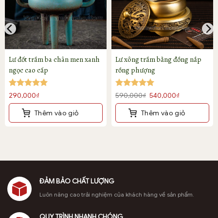
Lư đốt trầm ba chân men xanh
Lư xông trầm bằng đồng nắp
ngọc cao cấp
rồng phượng
Được xếp
Được xếp
Giá
Giá
290,000
₫
590,000
₫
540,000
₫
hạng
5
5
hạng
5
5
gốc
hiện
sao
sao
Thêm vào giỏ
Thêm vào giỏ
là:
tại
₫
590,000₫.
là:
540,000₫.
00₫
ĐẢM BẢO CHẤT LƯỢNG
Nắp lư xông trầm bằng gỗ óc chó hình rồng phượng
Luôn nâng cao trải nghiệm của khách hàng về sản phẩm.
QUY TRÌNH NHANH CHÓNG