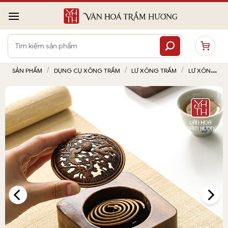
Bỏ
qua
nội
Tìm
dung
kiếm:
/
/
/
SẢN PHẨM
DỤNG CỤ XÔNG TRẦM
LƯ XÔNG TRẦM
LƯ XÔNG
TRẦM BẰNG GỖ