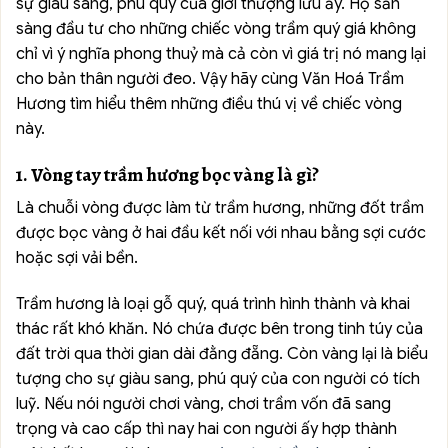
sự giàu sang, phú quý của giới thượng lưu ấy. Họ sẵn
sàng đầu tư cho những chiếc vòng trầm quý giá không
chỉ vì ý nghĩa phong thuỷ mà cả còn vì giá trị nó mang lại
cho bản thân người đeo. Vậy hãy cùng Văn Hoá Trầm
Hương tìm hiểu thêm những điều thú vị về chiếc vòng
này.
1. Vòng tay trầm hương bọc vàng là gì?
Là chuỗi vòng được làm từ trầm hương, những đốt trầm
được bọc vàng ở hai đầu kết nối với nhau bằng sợi cước
hoặc sợi vải bền.
Trầm hương là loại gỗ quý, quá trình hình thành và khai
thác rất khó khăn. Nó chứa được bên trong tinh túy của
đất trời qua thời gian dài đằng đẵng. Còn vàng lại là biểu
tượng cho sự giàu sang, phú quý của con người có tích
luỹ. Nếu nói người chơi vàng, chơi trầm vốn đã sang
trọng và cao cấp thì nay hai con người ấy hợp thành