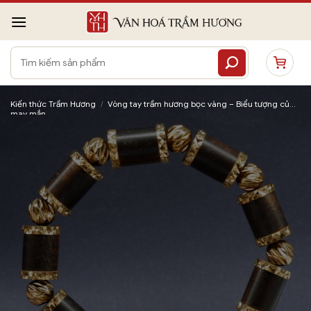
Bỏ
qua
nội
Tìm
dung
kiếm:
Kiến thức Trầm Hương
/
Vòng tay trầm hương bọc vàng – Biểu tượng của
may mắn